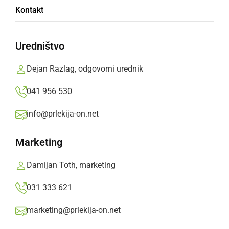
Kontakt
Uredništvo
DO
Dejan Razlag, odgovorni urednik
041 956 530
Prikaži
info@prlekija-on.net
Marketing
Damijan Toth, marketing
««
‹
4065
4066
›
»»
031 333 621
««
‹
4065
4066
›
»»
marketing@prlekija-on.net