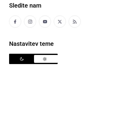
Sledite nam
Popularne rubrike novic
Družabno
Nastavitev teme
Črna kronika
Kultura
Šport
Politika
Gospodarstvo