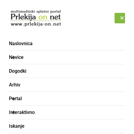
Prijava
ČETRTEK, 6. AVGUST 2026
Naslovnica
Arhiv [4156]
Novice
Dogodki
Arhiv
Portal
Interaktivno
Išči po datumu
Iskanje
OD