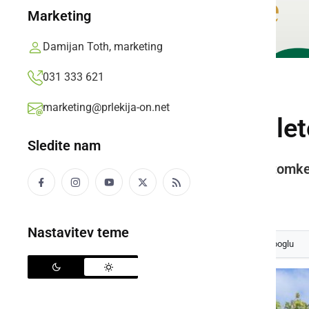
Marketing
Damijan Toth, marketing
031 333 621
DRUŽABNO
marketing@prlekija-on.net
Johanezova trta let
Sledite nam
Vesela družba na 13. trgatvi potomk
Prlekija-on.net,
sreda, 9. oktober 2019 ob 09:01
Nastavitev teme
Izberite
Prlekijo
kot svoj prednostni vir na Googlu