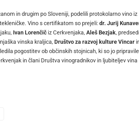
anom in drugim po Sloveniji, podelili protokolarno vino iz
ekleničke. Vino s certifikatom so prejeli:
dr. Jurij Kunave
njaku,
Ivan Lorenčič
iz Cerkvenjaka,
Aleš Bezjak
, predsed
enjaška vinska kraljica,
Društvo za razvoj kulture Vincar
i
ledila pogostitev ob občinskih stojnicah, ki so jo pripravile
kvenjak in člani Društva vinogradnikov in ljubiteljev vina
dly