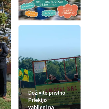
Doživite pristno
Prlekijo –
vabljeni na