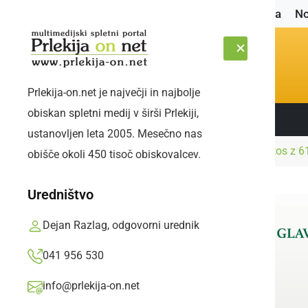
Naslovnica
No
Prlekija-on.net je največji in najbolje
obiskan spletni medij v širši Prlekiji,
Sledite nam:
SOBOTA, 8. AVGUST 2026
ustanovljen leta 2005. Mesečno nas
Naslovnica
Družabno
Johanezova trta letos z 6
obišče okoli 450 tisoč obiskovalcev.
Uredništvo
Dejan Razlag, odgovorni urednik
041 956 530
info@prlekija-on.net