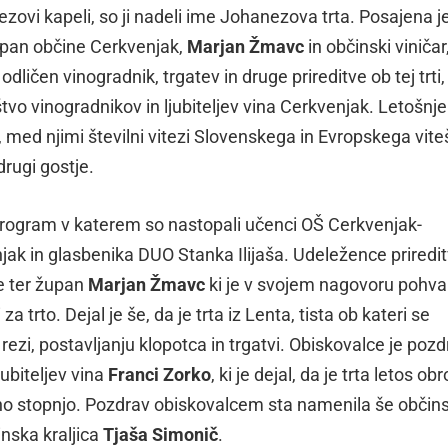
ovi kapeli, so ji nadeli ime Johanezova trta. Posajena je
župan občine Cerkvenjak,
Marjan Žmavc
in občinski viničar
odličen vinogradnik, trgatev in druge prireditve ob tej trti,
tvo vinogradnikov in ljubiteljev vina Cerkvenjak. Letošnje
v, med njimi številni vitezi Slovenskega in Evropskega vit
drugi gostje.
ni program v katerem so nastopali učenci OŠ Cerkvenjak-
ak in glasbenika DUO Stanka Ilijaša. Udeležence priredit
te ter župan
Marjan Žmavc
ki je v svojem nagovoru pohval
 za trto. Dejal je še, da je trta iz Lenta, tista ob kateri se
i, postavljanju klopotca in trgatvi. Obiskovalce je pozdr
jubiteljev vina
Franci Zorko
, ki je dejal, da je trta letos obr
rno stopnjo. Pozdrav obiskovalcem sta namenila še občins
nska kraljica
Tjaša Simonič
.