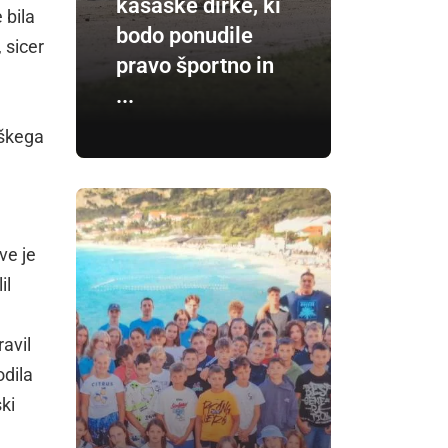
kasaške dirke, ki
 bila
bodo ponudile
, sicer
pravo športno in
...
eškega
ve je
il
avil
odila
ki