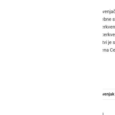
Ob tej priložnosti so zaslužnim Cerkvenjač
Johanezove trte, ki ga polnijo v posebne st
Ljubljane,
Miha Lukač
, zdravnik v Cerkve
PGD Cerkvenjak,
Tjaša Simonič
, 6. cerkv
Kmetija Plohl
iz Andrencev. Po trgatvi je s
članice Društva kmečkih deklet in žena Cer
Cerkvenjak.
Foto: Ludvik Kramberger
trgatev
Johanezova trta
Cerkvenjak
Deli
Facebook
X
Messenger
WhatsApp
Copy
PrintFrien
Email