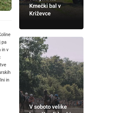
Kmečki bal v
Križevce
Koline
j pa
 in v
c
atve
urskih
ni in
V soboto velike