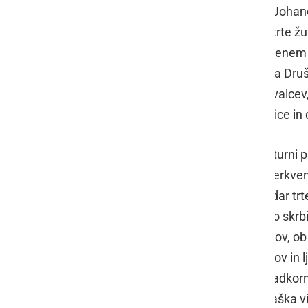
središču Cerkvenjaka. Ker raste ob Johanez
2004. leta, zanjo pa skrbi gospodar trte 
vinski vitez
Damjan Breznik
, ki je obenem 
skupaj z občino Cerkvenjak pripravlja Druš
trgatve se je udeležilo veliko obiskovalce
reda, številne društvene vinske kraljice in 
Organizatorji pa so pripravili tudi kultur
Vitomarci, mešani pevski zbor KD Cerkvenj
najprej pozdravil in nagovoril gospodar tr
viničarja
Damjana Breznika
, ki dobro skrbi
odvijajo pomembna druženja občanov, ob rez
tudi predsednik društva vinogradnikov in l
61 grozdov, ki so dali mošt s 16 % sladko
viničar
Damjan Breznik
in Cerkvenjaška vi