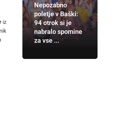
Nepozabno
poletje v Baški:
r
iz
94 otrok si je
nik
nabralo spomine
n
za vse ...