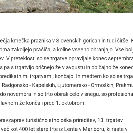
ečja kmečka praznika v Slovenskih goricah in tudi širše. 
doma zakoljejo prašiča, a koline vseeno ohranjajo. Vse bol
atev. V preteklosti so se trgatve opravljale konec septembra
s pa s trgatvijo pričnejo že v avgustu in običajno že kone
predikatnimi trgatvami, končajo. In medtem ko so se trg
 v Radgonsko - Kapelskih, Ljutomersko - Ormoških, Prekm
do novembra in so trto obirali celo v snegu, so profesional
v glavnem že končali pred 1. oktobrom.
ravzaprav turistično etnološka prireditev, 13. trgatev
 kot 400 let stare trte iz Lenta v Mariboru, ki raste v