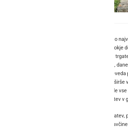
13. trgatev Johanezove trte
Trgatev in koline sta gotovo še vedno najv
so postale že preteklost, saj že redkokje 
se uveljavlja stari praznik teh krajev, trg
oktobru, zato mu tudi rečejo vinotok, dane
septembra, z redkimi izjemami in seveda 
na območju Slovenskih goric in tudi širše
in Haloških vinogradih nekoč zavlekle vse 
ljubiteljski vinogradniki letošnjo trgatev 
Le teden dni pozneje je potekala trgatev, p
Johanezove trte, potomke modre kavčine več