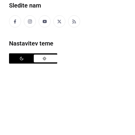
Več iz OŠ Gornja Radgona
Sledite nam
Več iz 7. razred
Več iz Mali pesniki
Nastavitev teme
To je edina pesem tega avtorja.
Prikaži vse (251 pesmi)
Mali pesniki
Veliki pesniki
OŠ Apače
OŠ Gornja Radgona
OŠ Radenci
OŠ Razkrižje
OŠ Veržej