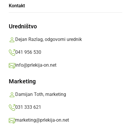
Kontakt
Andraž Stariha
Uredništvo
OŠ Gornja Radgona, 7. razred
Dejan Razlag, odgovorni urednik
041 956 530
Anže rad piše,
info@prlekija-on.net
rajši pa riše hiše.
Marketing
Ko poje miše.
Damijan Toth, marketing
Deli
Facebook
X
Messenger
WhatsApp
Copy
PrintFriendly
Email
Link
031 333 621
Več od Andraž Stariha
marketing@prlekija-on.net