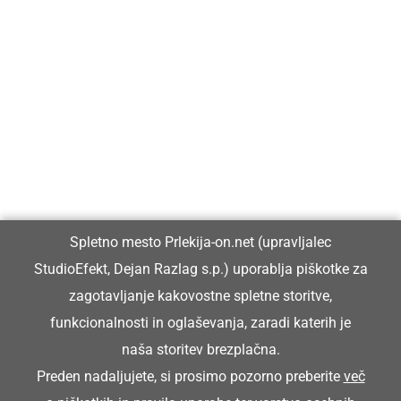
Prlekija-on.net je največji in najbolje obiskan spletni medij v
Prlekiji.
Vpisan je v razvid medijev, ki ga vodi Ministrstvo za kulturo
Republike Slovenije, pod zaporedno številko 1529.
Glavni in odgovorni urednik:
Spletno mesto Prlekija-on.net (upravljalec
Dejan Razlag
StudioEfekt, Dejan Razlag s.p.) uporablja piškotke za
info@prlekija-on.net
zagotavljanje kakovostne spletne storitve,
funkcionalnosti in oglaševanja, zaradi katerih je
naša storitev brezplačna.
Preden nadaljujete, si prosimo pozorno preberite
več