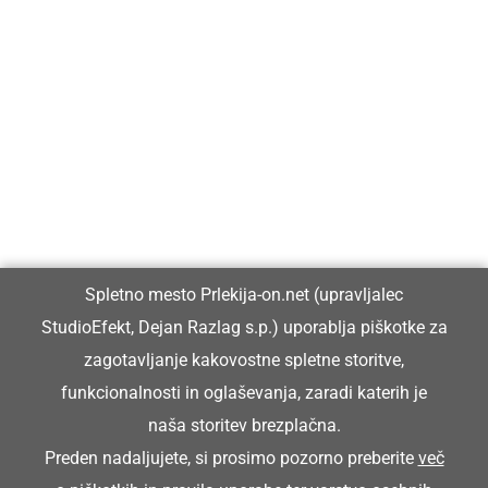
Prlekija-on.net je največji in najbolje obiskan spletni medij v
Prlekiji.
Vpisan je v razvid medijev, ki ga vodi Ministrstvo za kulturo
Republike Slovenije, pod zaporedno številko 1529.
Glavni in odgovorni urednik:
Spletno mesto Prlekija-on.net (upravljalec
Dejan Razlag
StudioEfekt, Dejan Razlag s.p.) uporablja piškotke za
info@prlekija-on.net
zagotavljanje kakovostne spletne storitve,
funkcionalnosti in oglaševanja, zaradi katerih je
naša storitev brezplačna.
Preden nadaljujete, si prosimo pozorno preberite
več