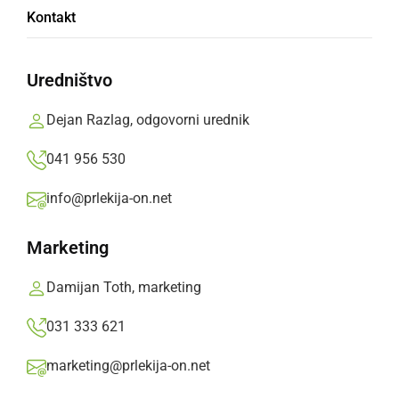
Kontakt
Doris Buzet
Uredništvo
OŠ Gornja Radgona, 7. razred
Dejan Razlag, odgovorni urednik
041 956 530
Mačka je prišla
info@prlekija-on.net
in je pojedla ptička.
Marketing
Po imenu Ino.
Damijan Toth, marketing
Deli
Facebook
X
Messenger
WhatsApp
Copy
PrintFriendly
Email
Link
031 333 621
Več od Doris Buzet
marketing@prlekija-on.net