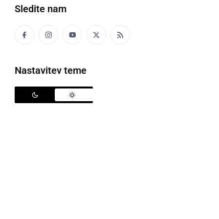
Več iz OŠ Gornja Radgona
Sledite nam
Več iz 7. razred
Več iz Mali pesniki
Nastavitev teme
To je edina pesem tega avtorja.
Prikaži vse (251 pesmi)
Mali pesniki
Veliki pesniki
OŠ Apače
OŠ Gornja Radgona
OŠ Radenci
OŠ Razkrižje
OŠ Veržej