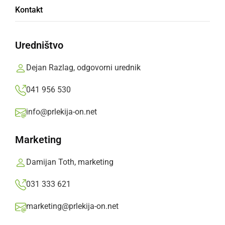
Kontakt
Žiga Trakl
Uredništvo
OŠ Gornja Radgona, 7. razred
Dejan Razlag, odgovorni urednik
041 956 530
Zima je bela,
info@prlekija-on.net
če cele dneve sneži.
Marketing
In zaledeni.
Damijan Toth, marketing
Deli
Facebook
X
Messenger
WhatsApp
Copy
PrintFriendly
Email
Link
031 333 621
Več od Žiga Trakl
marketing@prlekija-on.net