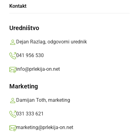
Kontakt
Žiga Trakl
Uredništvo
OŠ Gornja Radgona, 7. razred
Dejan Razlag, odgovorni urednik
041 956 530
Zunaj je jasno.
info@prlekija-on.net
Vetrc premika listje
Marketing
in sonce sije.
Damijan Toth, marketing
Deli
Facebook
X
Messenger
WhatsApp
Copy
PrintFriendly
Email
Link
031 333 621
Več od Žiga Trakl
marketing@prlekija-on.net