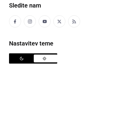
Več iz OŠ Gornja Radgona
Sledite nam
Več iz 7. razred
Več iz Mali pesniki
Nastavitev teme
To je edina pesem tega avtorja.
Prikaži vse (251 pesmi)
Mali pesniki
Veliki pesniki
OŠ Apače
OŠ Gornja Radgona
OŠ Radenci
OŠ Razkrižje
OŠ Veržej