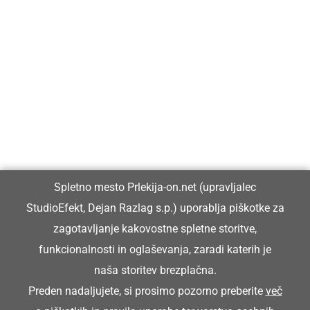
Prlekija-on.net je največji in najbolje obiskan spletni medij v
Prlekiji.
Vpisan je v razvid medijev, ki ga vodi Ministrstvo za kulturo
Republike Slovenije, pod zaporedno številko 1529.
Glavni in odgovorni urednik:
Spletno mesto Prlekija-on.net (upravljalec
Dejan Razlag
StudioEfekt, Dejan Razlag s.p.) uporablja piškotke za
info@prlekija-on.net
zagotavljanje kakovostne spletne storitve,
funkcionalnosti in oglaševanja, zaradi katerih je
naša storitev brezplačna.
Preden nadaljujete, si prosimo pozorno preberite
več