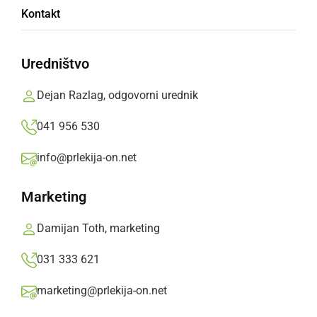
Kontakt
Tinkara Krajnc Vehcl
Uredništvo
OŠ Gornja Radgona, 7. razred
Dejan Razlag, odgovorni urednik
041 956 530
Prešernov dan je,
info@prlekija-on.net
raj bo prišel nazaj med nas.
Marketing
Ker deli fige.
Damijan Toth, marketing
Deli
Facebook
X
Messenger
WhatsApp
Copy
PrintFriendly
Email
Link
031 333 621
Več od Tinkara Krajnc Vehcl
marketing@prlekija-on.net