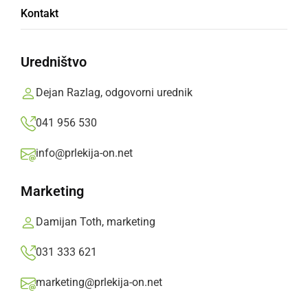
Kontakt
Liam Lasbaher
Uredništvo
OŠ Gornja Radgona, 7. razred
Dejan Razlag, odgovorni urednik
041 956 530
Marku se mudi,
info@prlekija-on.net
njegovo mamo lovi.
Marketing
In jo ulovi.
Damijan Toth, marketing
Deli
Facebook
X
Messenger
WhatsApp
Copy
PrintFriendly
Email
Link
031 333 621
Več od Liam Lasbaher
marketing@prlekija-on.net