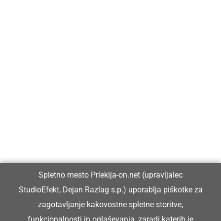
Prlekija-on.net je največji in najbolje obiskan spletni medij v
Prlekiji.
Vpisan je v razvid medijev, ki ga vodi Ministrstvo za kulturo
Republike Slovenije, pod zaporedno številko 1529.
Glavni in odgovorni urednik:
Spletno mesto Prlekija-on.net (upravljalec
Dejan Razlag
StudioEfekt, Dejan Razlag s.p.) uporablja piškotke za
info@prlekija-on.net
zagotavljanje kakovostne spletne storitve,
funkcionalnosti in oglaševanja, zaradi katerih je