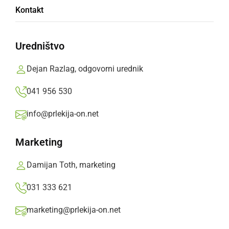
Kontakt
Tai Babosek
Uredništvo
OŠ Gornja Radgona, 7. razred
Dejan Razlag, odgovorni urednik
041 956 530
Zunaj je mrzlo,
info@prlekija-on.net
zato si bom vzel kapo.
Marketing
Saj bo snežilo.
Damijan Toth, marketing
Deli
Facebook
X
Messenger
WhatsApp
Copy
PrintFriendly
Email
Link
031 333 621
Več od Tai Babosek
marketing@prlekija-on.net