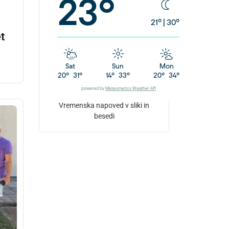
23°
21°
|
30°
t
Sat
Sun
Mon
20°
31°
14°
33°
20°
34°
powered by
Meteometics Weather API
Vremenska napoved v sliki in
besedi