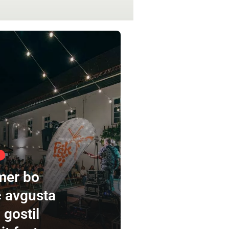
mer bo
 avgusta
 gostil