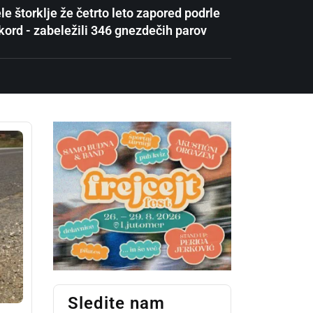
le štorklje že četrto leto zapored podrle
kord - zabeležili 346 gnezdečih parov
Sledite nam