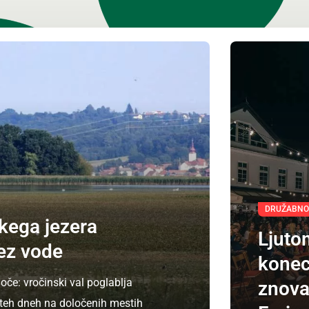
DRUŽABNO
skega jezera
Ljuto
ez vode
konec
če: vročinski val poglablja
znova
 v teh dneh na določenih mestih