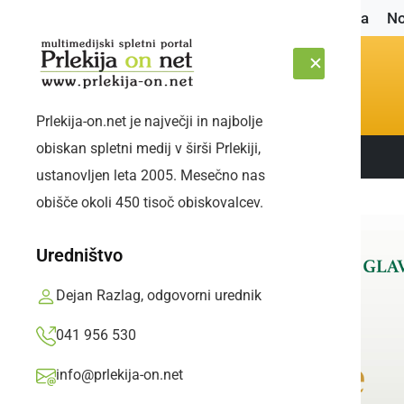
Naslovnica
No
Prlekija-on.net je največji in najbolje
obiskan spletni medij v širši Prlekiji,
Sledite nam:
PETEK, 7. AVGUST 2026
ustanovljen leta 2005. Mesečno nas
obišče okoli 450 tisoč obiskovalcev.
Uredništvo
Dejan Razlag, odgovorni urednik
041 956 530
info@prlekija-on.net