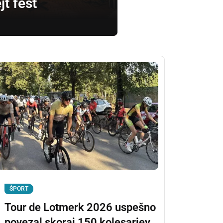
jt fest
ŠPORT
Tour de Lotmerk 2026 uspešno
povezal skoraj 150 kolesarjev