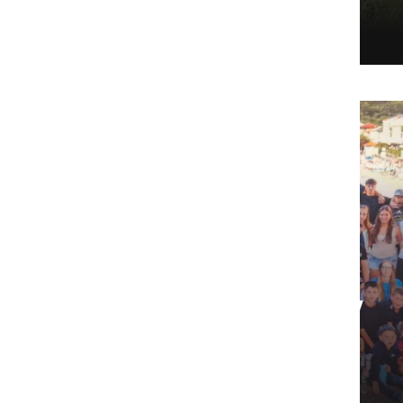
že povsem brez vode.
DRUŽABNO
Nepozabno poletje v
Baški: 94 otrok si je
nabralo spomine za
vse življenje