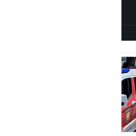
XIII. Kopališke igre Lotmerk na vodi
navdušile mlade tekmovalce