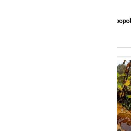
ČRNA KRONIKA
Zaradi prometne nesreče popo
zapora ceste