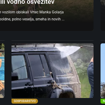
ili vodno osvežitev
 vozilom obiskali Vrtec Manka Golarja
oldne, polno veselja, smeha in novih ...
GOSPODARSTVO
N