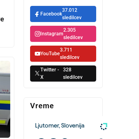
37.012
Facebook
sledilcev
ve
2.305
Instagram
sledilcev
3.711
YouTube
sledilcev
Twitter -
328
X
sledilcev
Vreme
Ljutomer, Slovenija