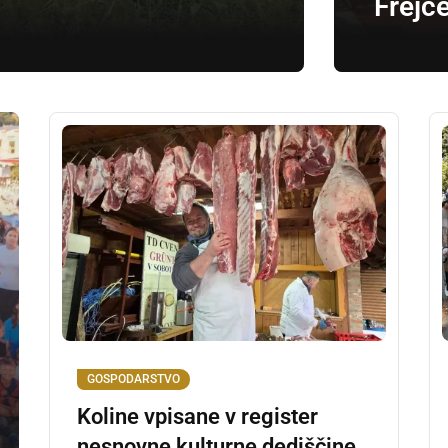
Frejce
GOSPODARSTVO
Koline vpisane v register
nesnovne kulturne dediščine