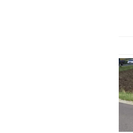
ČRNA KRONIKA
Zagorelo je v naravi