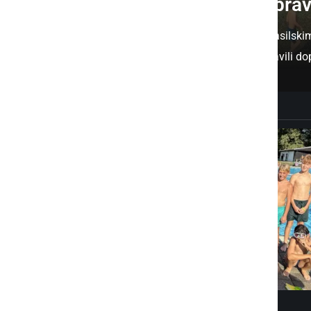
Gasilci otrokom priprav
Člani PGD Gornja Radgona so z gasilskim
Gornja Radgona ter otrokom pripravili dop
DRUŽABNO