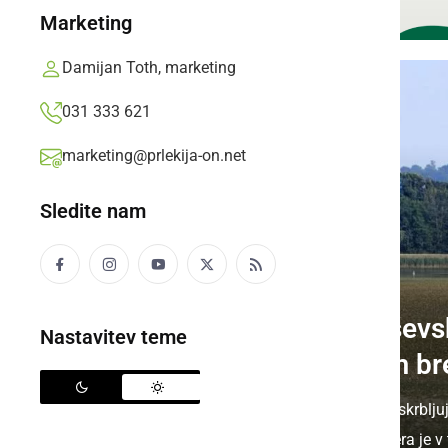
Marketing
Damijan Toth, marketing
031 333 621
marketing@prlekija-on.net
Sledite nam
NARAVA
Najplitvejši del Gajšev
Nastavitev teme
ponekod že povsem br
Razmere na Gajševskem jezeru zaskrbljujo
posledice suše, najplitvejši del jezera je