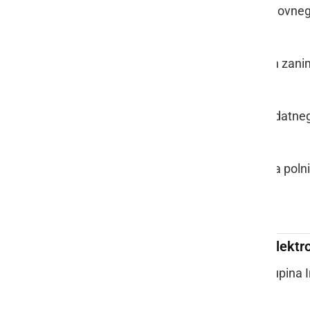
sklenitev delovne
dinamično in zani
možnost dodatnega
zaposlitev za poln
Vzdrževalec - elektr
Zaposluje:
Skupina 