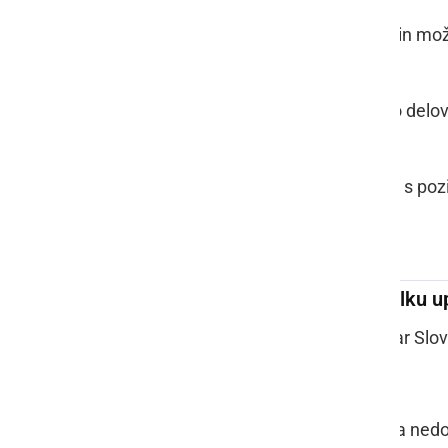
Mentorstvo in mož
Stimulativno delov
Sodelovanje s poz
Asistent v oddelku u
Zaposluje:
Spar Slov
zaposlitev za ned