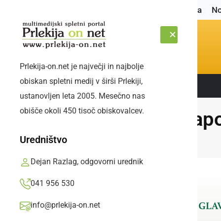
Naslovnica
No
Prlekija-on.net je največji in najbolje
obiskan spletni medij v širši Prlekiji,
Sledite nam:
PETEK, 7. AVGUST 2026
ustanovljen leta 2005. Mesečno nas
obišče okoli 450 tisoč obiskovalcev.
Zapo
Uredništvo
Dejan Razlag, odgovorni urednik
041 956 530
info@prlekija-on.net