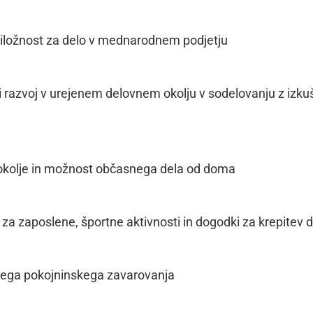
priložnost za delo v mednarodnem podjetju
i razvoj v urejenem delovnem okolju v sodelovanju z izk
okolje in možnost občasnega dela od doma
 za zaposlene, športne aktivnosti in dogodki za krepitev
nega pokojninskega zavarovanja