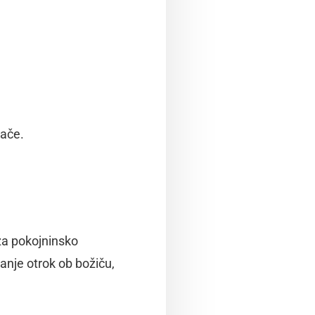
lače.
za pokojninsko
anje otrok ob božiču,