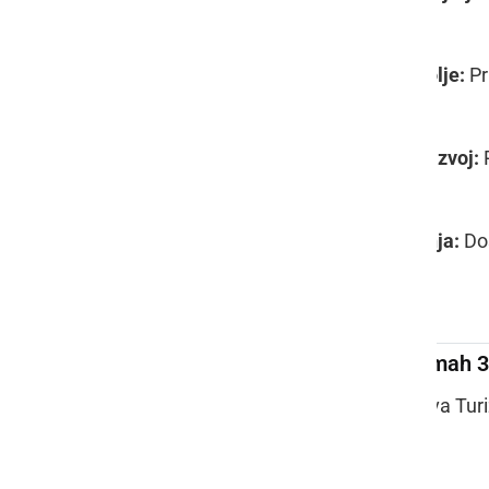
Prijetno okolje:
Pr
Strokovni razvoj:
P
Izobraževanja:
Dos
Animator v Termah 3
Zaposluje:
Sava Tur