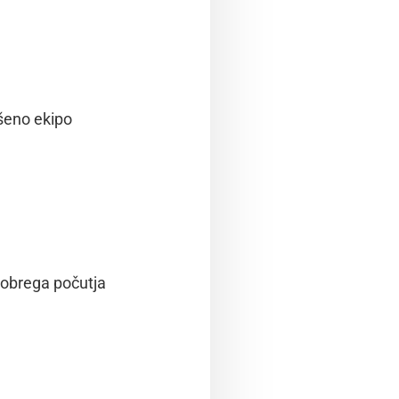
ušeno ekipo
 dobrega počutja