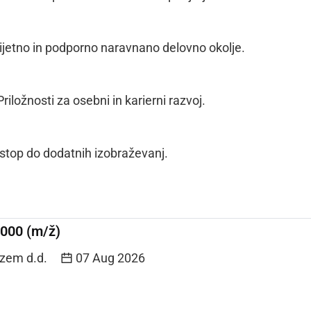
ijetno in podporno naravnano delovno okolje.
riložnosti za osebni in karierni razvoj.
top do dodatnih izobraževanj.
000 (m/ž)
izem d.d.
07 Aug 2026