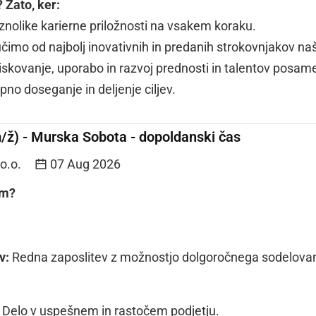
 Zato, ker:
aznolike karierne priložnosti na vsakem koraku.
 učimo od najbolj inovativnih in predanih strokovnjakov naš
iskovanje, uporabo in razvoj prednosti in talentov posam
pno doseganje in deljenje ciljev.
(m/ž) - Murska Sobota - dopoldanski čas
.o.o.
07 Aug 2026
am?
v:
Redna zaposlitev z možnostjo dolgoročnega sodelovan
Delo v uspešnem in rastočem podjetju.