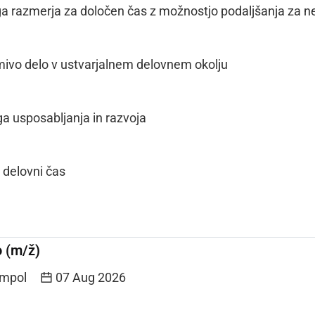
ga razmerja za določen čas z možnostjo podaljšanja za n
mivo delo v ustvarjalnem delovnem okolju
 usposabljanja in razvoja
i delovni čas
o (m/ž)
Impol
07 Aug 2026