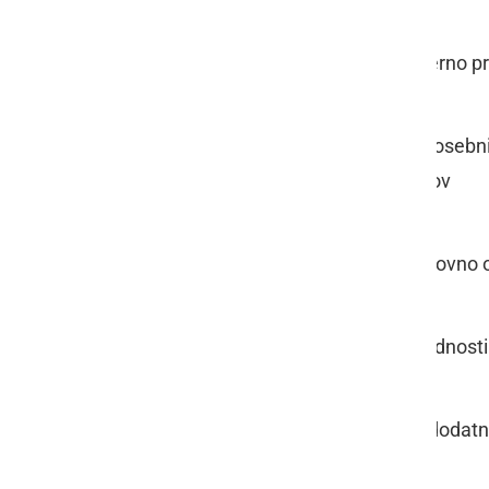
odlično karierno 
strokovni in osebn
strokovnjakov
sodobno delovno 
številne ugodnosti
plačevanje dodat