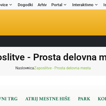
vice
Dogodki
Arhiv
Portal
Interaktivno
I
slitve - Prosta delovna 
Naslovnica
Zaposlitve - Prosta delovna mesta