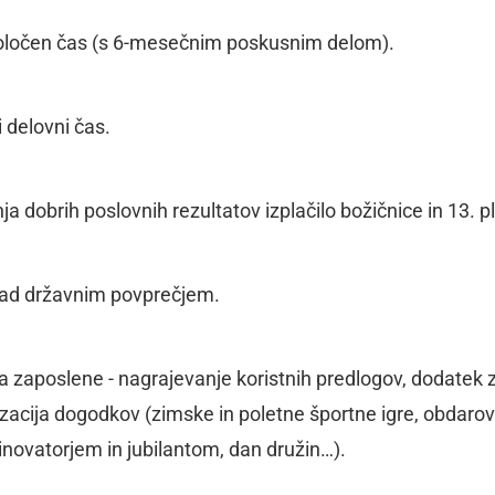
oločen čas (s 6-mesečnim poskusnim delom).
i delovni čas.
a dobrih poslovnih rezultatov izplačilo božičnice in 13. p
 nad državnim povprečjem.
 zaposlene - nagrajevanje koristnih predlogov, dodatek 
zacija dogodkov (zimske in poletne športne igre, obdarov
 inovatorjem in jubilantom, dan družin…).