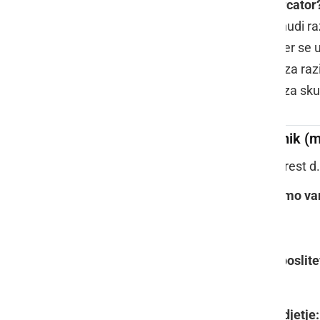
Zakaj izbrati Mercator?
Je
NAJVEČJI
in nudi r
Je
NAJBOLJŠI
, ker se
Je
PRILOŽNOST
za raz
Je
ODGOVOREN
za sku
Delilec / blagajnik 
Zaposluje:
Slorest d
Kaj pa mi ponujamo v
Stabilno zaposlite
Uspešno podjetje: