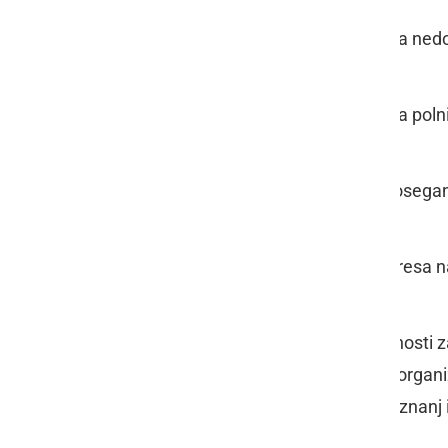
Zaposlitev za ned
Zaposlitev za poln
V primeru doseganj
Izplačilo regresa
Druge ugodnosti za
varčevanje, organi
podelitve priznanj