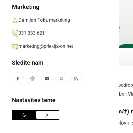
Marketing
Damijan Toth, marketing
031 333 621
marketing@prlekija-on.net
Sledite nam
Opomba:
Za ogled podrob
Sobota, Ptuj in Maribor. Vi
Nastavitev teme
PRODAJALCI (m/ž) 
Zaposluje:
Poslovni 