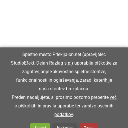
Prlekiji.
Vpisan je v razvid medijev, ki ga vodi Ministrstvo za kulturo
Republike Slovenije, pod zaporedno številko 1529.
Glavni in odgovorni urednik:
Spletno mesto Prlekija-on.net (upravljalec
Dejan Razlag
StudioEfekt, Dejan Razlag s.p.) uporablja piškotke za
info@prlekija-on.net
zagotavljanje kakovostne spletne storitve,
funkcionalnosti in oglaševanja, zaradi katerih je
naša storitev brezplačna.
Preden nadaljujete, si prosimo pozorno preberite
več
o piškotkih
in
pravila uporabe ter varstvo osebnih
© Prlekija-on.net | 2005 - 2026 | Vse pravice pridržane |
podatkov
.
info@prlekija-on.net
Splošni pogoji
•
Izjava o zasebnosti
•
Piškotki
Oglaševanje
Sprejmi
Nastavitve
Zavrni