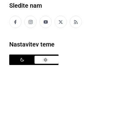
Sledite nam
središče Dvorec Rakičan in Studioefekt,
Programiranje in svetovanje Dejan Razlag s.p.
Nastavitev teme
Pred vami je tako pesniška zbirka "malih in
velikih pesnikov" v elektronski obliki. Pri