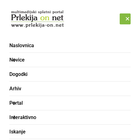
Prijava
SOBOTA, 8. AVGUST 2026
Naslovnica
Piškotki
Novice
Dogodki
Arhiv
Portal
Interaktivno
Iskanje
Piškotki (Cookies)