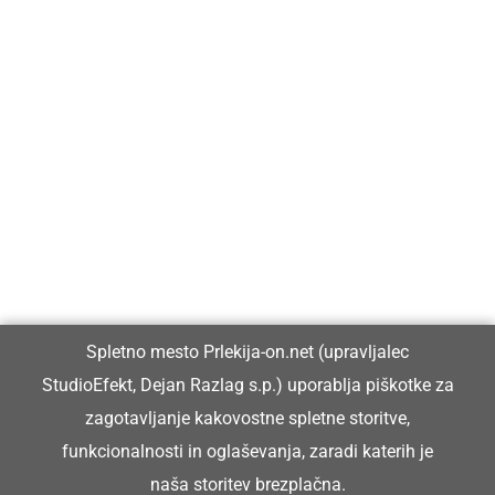
Prlekija-on.net je največji in najbolje obiskan spletni medij v
Prlekiji.
Vpisan je v razvid medijev, ki ga vodi Ministrstvo za kulturo
Republike Slovenije, pod zaporedno številko 1529.
Glavni in odgovorni urednik:
Spletno mesto Prlekija-on.net (upravljalec
Dejan Razlag
StudioEfekt, Dejan Razlag s.p.) uporablja piškotke za
info@prlekija-on.net
zagotavljanje kakovostne spletne storitve,
funkcionalnosti in oglaševanja, zaradi katerih je
naša storitev brezplačna.