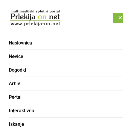
Prijava
PETEK, 7. AVGUST 2026
Naslovnica
Forum
Novice
Dogodki
Arhiv
Portal
Interaktivno
Iskanje
O Prlekiji