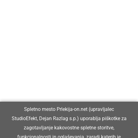
Prlekija-on.net je največji in najbolje obiskan spletni medij v
Prlekiji.
Vpisan je v razvid medijev, ki ga vodi Ministrstvo za kulturo
Republike Slovenije, pod zaporedno številko 1529.
Glavni in odgovorni urednik:
Spletno mesto Prlekija-on.net (upravljalec
Dejan Razlag
StudioEfekt, Dejan Razlag s.p.) uporablja piškotke za
info@prlekija-on.net
zagotavljanje kakovostne spletne storitve,
funkcionalnosti in oglaševanja, zaradi katerih je