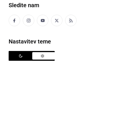
Sledite nam
Nastavitev teme
Zaupanje, srčnost in strokovnost
nagrajeni: dr. Vera Markoska je Moja
pediatrinja 2026
»Zaupanje pacientov je največja nagrada in
motivacija za naprej« pravi dr. Vera ...
nedelja, 21. junij 2026 ob 08:50