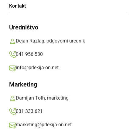
Kontakt
Uredništvo
Dejan Razlag, odgovorni urednik
ZD Ljutomer v zaključni fazi obsežne
041 956 530
prenove: novi prostori, novi programi in
info@prlekija-on.net
ambiciozni načrti za prihodnost
V času, ko se zaključuje ena največjih investicij v
Marketing
zgodovini zavoda, smo ...
Damijan Toth, marketing
sreda, 1. julij 2026 ob 07:53
031 333 621
marketing@prlekija-on.net