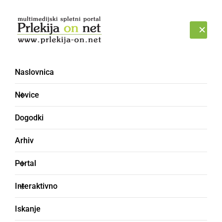
Prijava
NEDELJA, 9. AVGUST 2026
Naslovnica
Intervjuji
Novice
Dogodki
Arhiv
Portal
Interaktivno
Iskanje