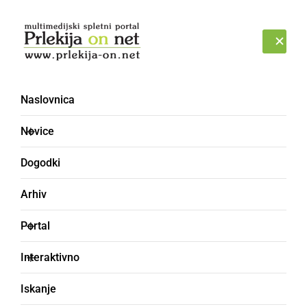
Prijava
ČETRTEK, 6. AVGUST 2026
Naslovnica
Portal
Novice
Dogodki
Arhiv
Portal
Interaktivno
Iskanje