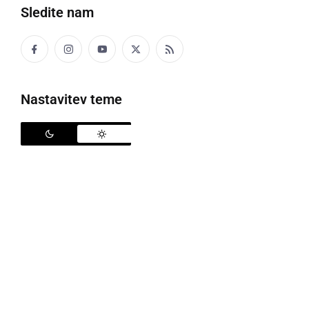
Sledite nam
Nastavitev teme
Mesečno nas obišče preko 300 tisoč
obiskovalcev
Čeprav smo lokalni medij, pokrivamo dokaj majhno
območje ter za razliko od ...
nedelja, 8. februar 2026 ob 18:16