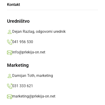
Kontakt
Uredništvo
Dejan Razlag, odgovorni urednik
041 956 530
Na našem portalu odslej tudi lokalne
info@prlekija-on.net
osmrtnice
Uvajamo novo stran za objavo lokalnih osmrtnic in
Marketing
informacij o slovesu, da ...
Damijan Toth, marketing
nedelja, 1. marec 2026 ob 17:50
031 333 621
marketing@prlekija-on.net