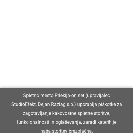
Prlekija-on.net je največji in najbolje obiskan spletni medij v
Prlekiji.
Vpisan je v razvid medijev, ki ga vodi Ministrstvo za kulturo
Republike Slovenije, pod zaporedno številko 1529.
Glavni in odgovorni urednik:
Spletno mesto Prlekija-on.net (upravljalec
Dejan Razlag
StudioEfekt, Dejan Razlag s.p.) uporablja piškotke za
info@prlekija-on.net
zagotavljanje kakovostne spletne storitve,
funkcionalnosti in oglaševanja, zaradi katerih je
naša storitev brezplačna.