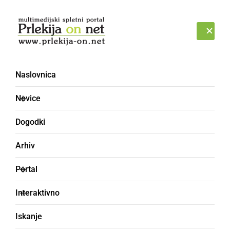
Prijava
NEDELJA, 9. AVGUST 2026
Naslovnica
Portal – stran 5
Novice
Dogodki
Arhiv
Portal
Interaktivno
Iskanje
Vesele praznike in srečno 2020