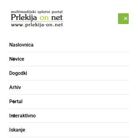
Prijava
PETEK, 7. AVGUST 2026
Naslovnica
Vreme
Novice
Dogodki
Arhiv
Portal
Interaktivno
Iskanje