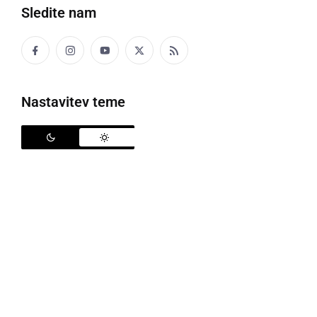
Sledite nam
NAPOVED ZA SLOVENIJO
Danes bo delno jasno z občasno spremenljivo
oblačnostjo, ki je bo več v severni polovici
Nastavitev teme
Slovenije. Nastalo bo nekaj kratkotrajnih ploh in
kakšna nevihta. Ponekod v notranjosti Slovenije
bo pihal veter vzhodnih smeri, na Primorskem
šibka burja. Najvišje dnevne temperature bodo
od 27 do 33, na Goriškem in v Slovenski Istri do
36 °C.
Proti večeru bodo od severa Slovenije začele
nastajati plohe in nevihte, ki se bodo ponoči
razširile nad osrednje in deloma južne kraje.