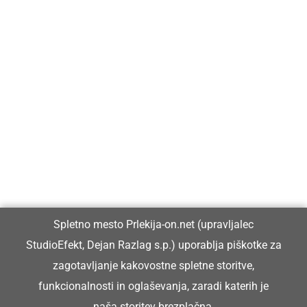
Prlekija-on.net je največji in najbolje obiskan spletni medij v
Prlekiji.
Vpisan je v razvid medijev, ki ga vodi Ministrstvo za kulturo
Republike Slovenije, pod zaporedno številko 1529.
Glavni in odgovorni urednik:
Spletno mesto Prlekija-on.net (upravljalec
Dejan Razlag
StudioEfekt, Dejan Razlag s.p.) uporablja piškotke za
info@prlekija-on.net
zagotavljanje kakovostne spletne storitve,
funkcionalnosti in oglaševanja, zaradi katerih je
naša storitev brezplačna.