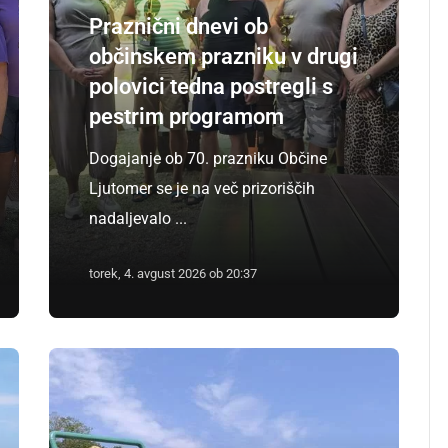
Praznični dnevi ob
občinskem prazniku v drugi
polovici tedna postregli s
pestrim programom
Dogajanje ob 70. prazniku Občine
Ljutomer se je na več prizoriščih
nadaljevalo ...
torek, 4. avgust 2026 ob 20:37