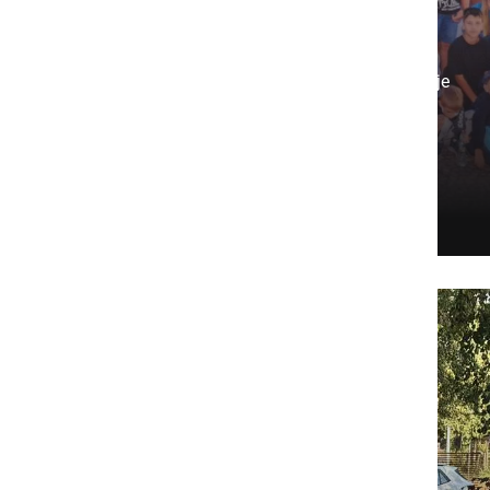
94 otrok si je nabralo
spomine za vse življenje
Enajstdnevno zdravstveno letovanje
na otoku Krku je tudi letos združilo
skrb za ...
četrtek, 6. avgust 2026 ob 15:20