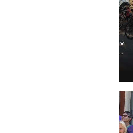
Tour de Lotmerk 2026
uspešno povezal skoraj
150 kolesarjev
Dogodek je tudi letos privabil številne
ljubitelje kolesarjenja, ki so na treh ...
sreda, 5. avgust 2026 ob 20:06