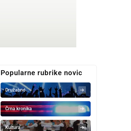
Popularne rubrike novic
Družabno
Črna kronika
Kultura