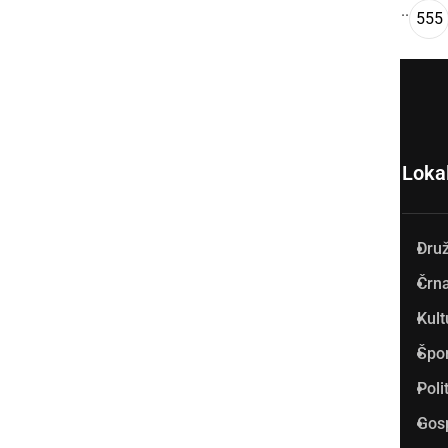
...
««
‹
1
2
3
4
5
555
Loka
Dru
Prlekija-on.net je največji in
Črna
najbolje obiskan spletni medij
Kult
v Prlekiji.
Špo
Vpisan je v razvid medijev, ki
Poli
ga vodi Ministrstvo za kulturo
Gos