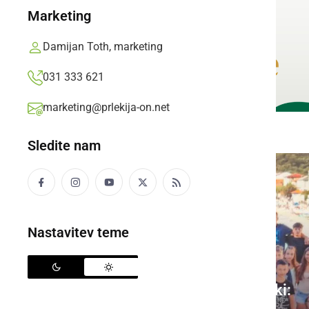
Marketing
Damijan Toth, marketing
031 333 621
marketing@prlekija-on.net
Sledite nam
Nastavitev teme
Nepozabno poletje v Baški: