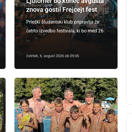
Ljutomer bo konec avgusta
znova gostil Frejcejt fest
Prleški študentski klub pripravlja že
četrto izvedbo festivala, ki bo med 26.
...
četrtek, 6. avgust 2026 ob 09:06