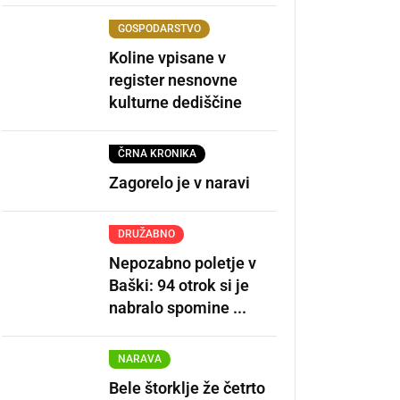
GOSPODARSTVO
Koline vpisane v
register nesnovne
kulturne dediščine
ČRNA KRONIKA
Zagorelo je v naravi
DRUŽABNO
Nepozabno poletje v
Baški: 94 otrok si je
nabralo spomine ...
NARAVA
Bele štorklje že četrto