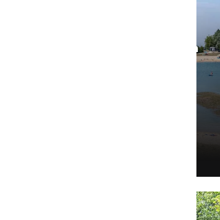
Poletni dan ob Soboškem
jezeru privabil številne
obiskovalce
Prva avgustovska sobota je na
Soboško jezero prinesla pester
program z ...
torek, 4. avgust 2026 ob 17:49