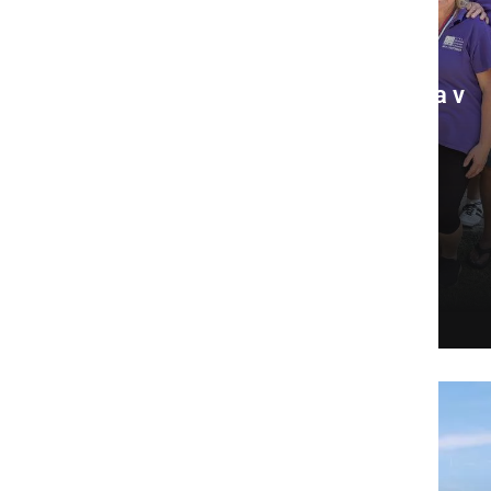
Uspešno izvedli 1.
memorial Feliksa Pihlarja v
balinanju
Spominski turnir je bil posvečen
dolgoletnemu športnemu delavcu,
organizatorju ...
sreda, 5. avgust 2026 ob 09:53