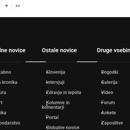
»»
lne novice
Ostale novice
Druge vsebi
žabno
Slovenija
Dogodki
 kronika
Intervjuji
Galerija
ura
Zdravje in lepota
Video
rt
Kolumne in
Forum
komentarji
tika
Ankete
Portal
podarstvo
Zaposlitve
Globalne novice