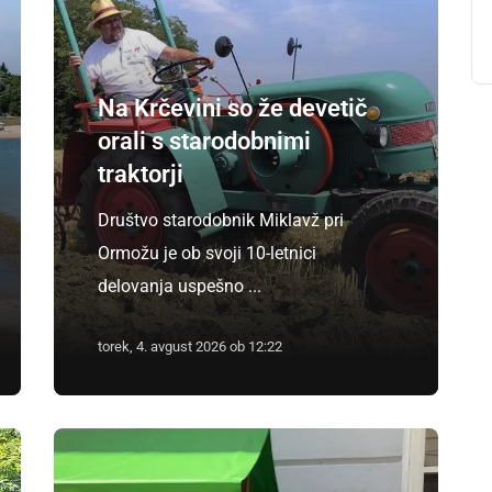
Na Krčevini so že devetič
orali s starodobnimi
traktorji
Društvo starodobnik Miklavž pri
Ormožu je ob svoji 10-letnici
delovanja uspešno ...
torek, 4. avgust 2026 ob 12:22