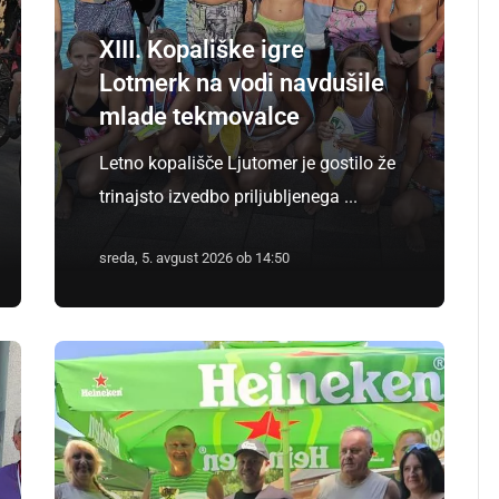
XIII. Kopališke igre
Lotmerk na vodi navdušile
mlade tekmovalce
Letno kopališče Ljutomer je gostilo že
trinajsto izvedbo priljubljenega ...
sreda, 5. avgust 2026 ob 14:50