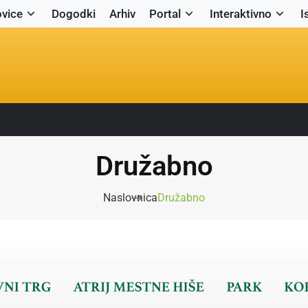
vice
Dogodki
Arhiv
Portal
Interaktivno
I
Družabno
Naslovnica
Družabno