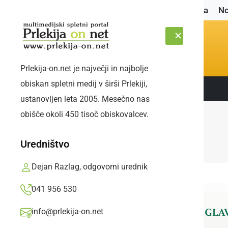
Naslovnica
No
Prlekija-on.net je največji in najbolje
obiskan spletni medij v širši Prlekiji,
Sledite nam:
PETEK, 7. AVGUST 2026
ustanovljen leta 2005. Mesečno nas
obišče okoli 450 tisoč obiskovalcev.
Uredništvo
Dejan Razlag, odgovorni urednik
041 956 530
info@prlekija-on.net