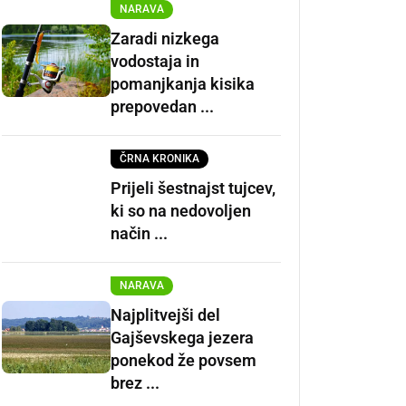
NARAVA
Zaradi nizkega
vodostaja in
pomanjkanja kisika
prepovedan ...
ČRNA KRONIKA
Prijeli šestnajst tujcev,
ki so na nedovoljen
način ...
NARAVA
Najplitvejši del
Gajševskega jezera
ponekod že povsem
brez ...