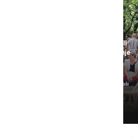
Ob Fričovi kapeli pripravili
vaško žegnanje in druženje
vaščanov
Za Sp. Kamenščak je to vsako leto
poseben dogodek, zato po sveti maši
sledi ...
ponedeljek, 3. avgust 2026 ob 20:48