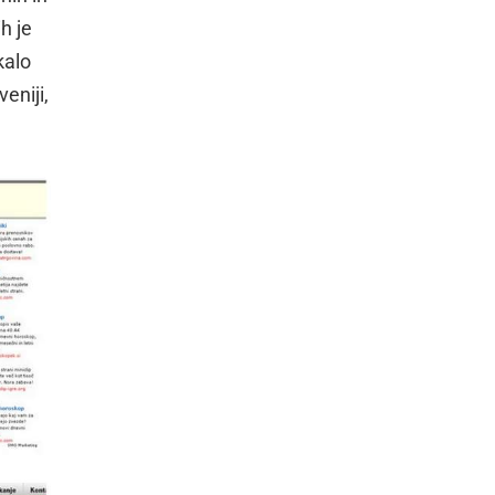
h je
kalo
veniji,