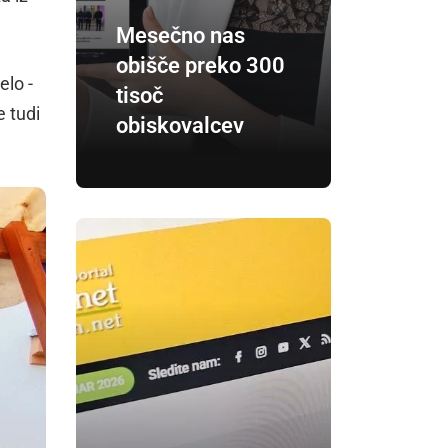
Mesečno nas
obišče preko 300
elo -
tisoč
e tudi
obiskovalcev