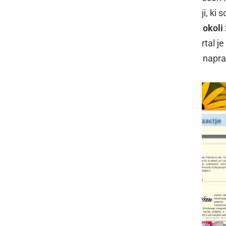
obiskanih lokalnih medijev v Sloveniji, ki so
beležil
okoli 5 milijonov obiskov
ter
okoli
tudi
preko 50 tisoč uporabnikov
. Portal j
ki je bil povsem prilagojen mobilnim napr