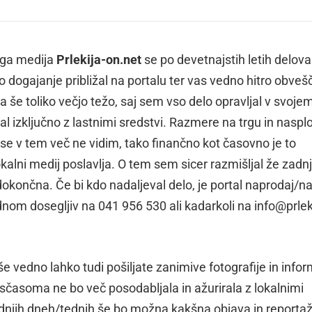
nega medija
Prlekija-on.net
se po devetnajstih letih delova
 dogajanje približal na portalu ter vas vedno hitro obveš
a še toliko večjo težo, saj sem vso delo opravljal v svoje
al izključno z lastnimi sredstvi. Razmere na trgu in naspl
 se v tem več ne vidim, tako finančno kot časovno je to
okalni medij poslavlja. O tem sem sicer razmišljal že zadnja
v dokončna. Če bi kdo nadaljeval delo, je portal naprodaj/na
om dosegljiv na 041 956 530 ali kadarkoli na info@prlek
še vedno lahko tudi pošiljate zanimive fotografije in infor
sčasoma ne bo več posodabljala in ažurirala z lokalnimi
ednjih dneh/tednih še bo možna kakšna objava in reportaž