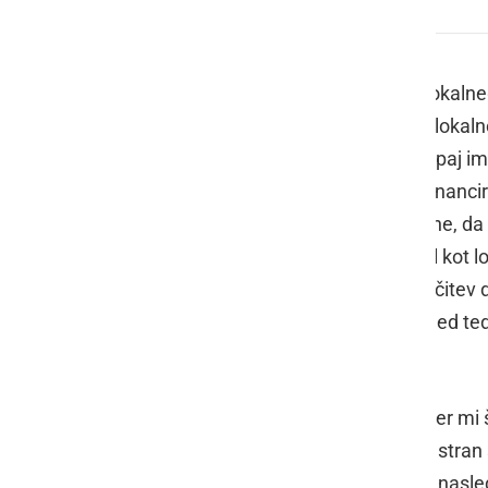
Prlekija-on.net
Vsaka pot se nekje konča, tudi pot lokal
končuje. Skozi vsa ta leta sem vam lokalno
rednih in izrednih dogodkih. Vse skupaj im
prostem času in delovanje portala financir
se tiče medijev, pa so trenutno takšne, da
postajalo vedno težje, zato se portal kot l
leta, sedaj je prišel čas, da je ta odločite
za najem, za vse informacije sem med tedn
on.net.
Facebook stran
bo ostala aktivna, kjer mi 
za objavo, medtem ko se ta spletna stran 
novicami, bo pa ostala dosegljiva. V nasl