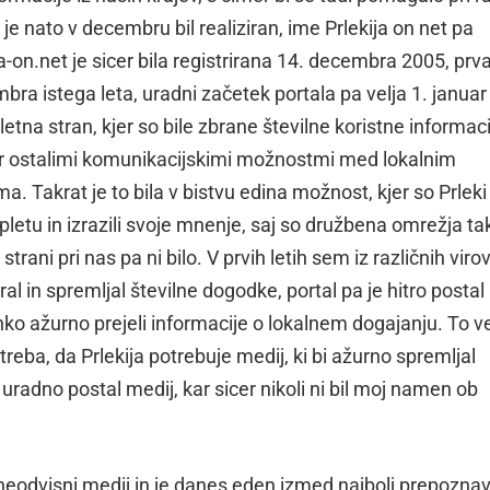
l je nato v decembru bil realiziran, ime Prlekija on net pa
-on.net je sicer bila registrirana 14. decembra 2005, prv
mbra istega leta, uradni začetek portala pa velja 1. januar
etna stran, kjer so bile zbrane številne koristne informaci
ter ostalimi komunikacijskimi možnostmi med lokalnim
ma. Takrat je to bila v bistvu edina možnost, kjer so Prleki
letu in izrazili svoje mnenje, saj so družbena omrežja ta
strani pri nas pa ni bilo. V prvih letih sem iz različnih viro
ral in spremljal številne dogodke, portal pa je hitro postal
ahko ažurno prejeli informacije o lokalnem dogajanju. To ve
reba, da Prlekija potrebuje medij, ki bi ažurno spremljal
 uradno postal medij, kar sicer nikoli ni bil moj namen ob
n neodvisni medij in je danes eden izmed najbolj prepoznav