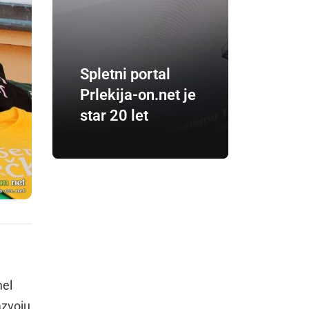
Spletni portal
Prlekija-on.net je
star 20 let
mel
azvoju