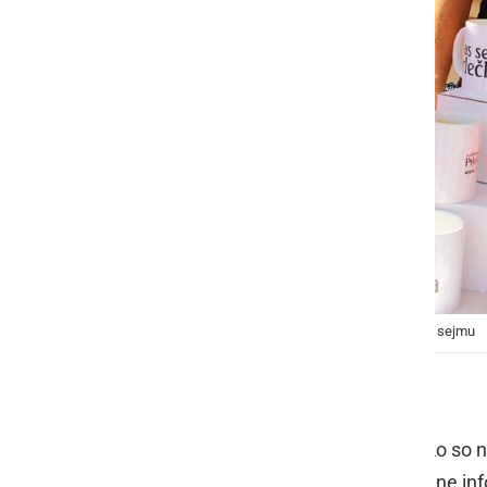
Stojnica Prlekija-on.net/Prlekija.shop na Prleškem sejmu
Začelo se je leta 2005
Začetki portala segajo v leto 2005, ko so n
idejo, da bi na enem mestu bile zbrane info