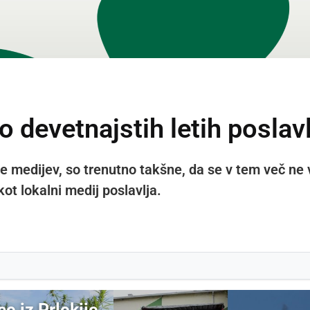
o devetnajstih letih poslav
če medijev, so trenutno takšne, da se v tem več ne
kot lokalni medij poslavlja.
ce iz Prlekije