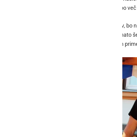
lokalnih dogodkov, zagotovo pa ne bo več
Če portal ne bo našel novih lastnikov, bo n
kot osebna spletna stran, kjer bom nato še
od drugod. Kot medij pa portal v tem primer