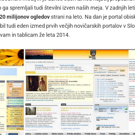
 ga spremljali tudi številni izven naših meja. V zadnjih leti
 20 milijonov ogledov
strani na leto. Na dan je portal obis
e bil tudi eden izmed prvih večjih novičarskih portalov v Slo
avam in tablicam že leta 2014.