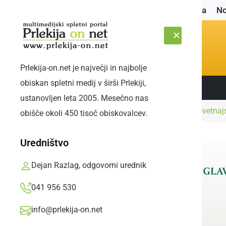
Naslovnica
No
Prlekija-on.net je največji in najbolje
obiskan spletni medij v širši Prlekiji,
Sledite nam:
SOBOTA, 8. AVGUST 2026
ustanovljen leta 2005. Mesečno nas
Naslovnica
Portal
Prlekija-on.net se po devetnajs
obišče okoli 450 tisoč obiskovalcev.
Uredništvo
Dejan Razlag, odgovorni urednik
041 956 530
info@prlekija-on.net