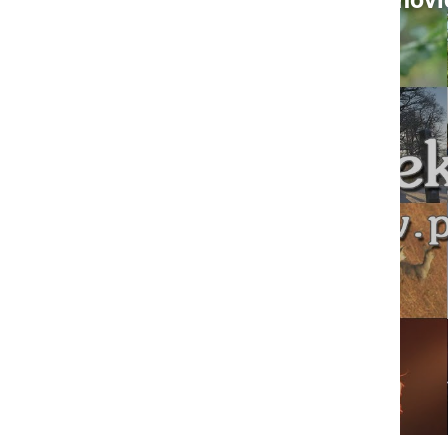
S klikom naložite video (lahko uporablja piškotke)