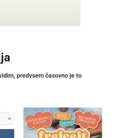
lja
 vidim, predvsem časovno je to
»