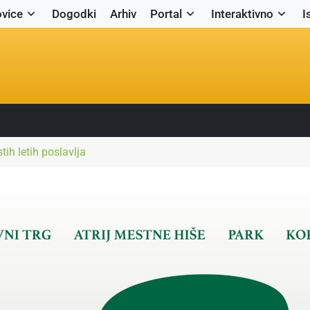
vice
Dogodki
Arhiv
Portal
Interaktivno
I
tih letih poslavlja