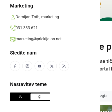
Marketing
Damijan Toth, marketing
031 333 621
PORTAL
marketing@prlekija-on.net
Prlekija-on.net se p
Sledite nam
Razmere na trgu in nasploh kar se ti
postajalo vedno težje, zato se portal 
Prlekija-on.net,
nedelja, 5. januar 2025 ob 20:53
Nastavitev teme
Izberite
Prlekijo
kot svoj prednostni vir na Googlu
Video: Prlekija-on.net - novi