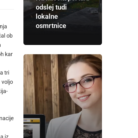
odslej tudi
lokalne
osmrtnice
nja
čal ob
m
oh kar
 tri
 voljo
ija-
macije
a iz