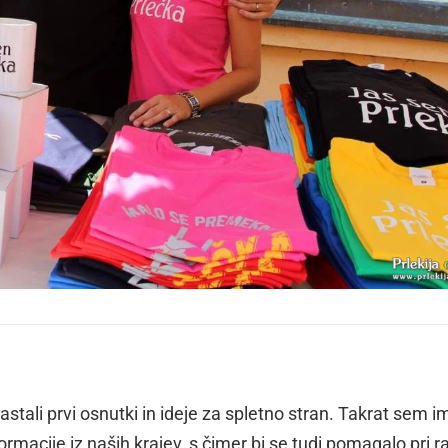
astali prvi osnutki in ideje za spletno stran. Takrat sem i
rmacije iz naših krajev, s čimer bi se tudi pomagalo pri r