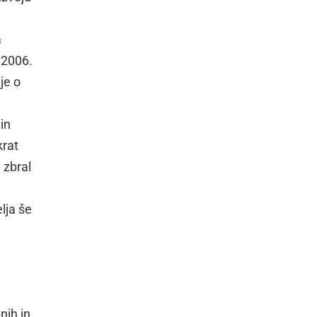
a
 2006.
je o
 in
krat
v zbral
lja še
nih in