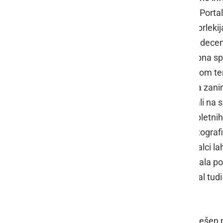
in predstavitvi Prlekije preko spleta. Porta
pomeni Prlekija na spletu. Domena prlekija
vsebina je bila na portal vpisana 20. dece
Portal je sprva bil zasnovan kot osebna spl
Prlekiji ter z aktivnim forumom, blogom 
prebivalstvom in vsemi, ki jih Prlekija zani
Prlečke lahko med seboj komunicirali na sp
bila še v povojih, ostalih podobnih spletnih 
številne zanimivosti naših krajev, fotografi
poznan v lokalnem okolju, kjer so bralci l
danes. S tem se je takrat tudi pokazala pot
lokalno dogajanje. Tako je nato portal tudi
zagonu spletne strani.
Portal je nato v vseh teh letih bil uspeše