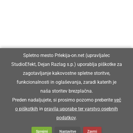
Prlekiji.
Vpisan je v razvid medijev, ki ga vodi Ministrstvo za kulturo
Republike Slovenije, pod zaporedno številko 1529.
Glavni in odgovorni urednik:
Spletno mesto Prlekija-on.net (upravljalec
Dejan Razlag
StudioEfekt, Dejan Razlag s.p.) uporablja piškotke za
info@prlekija-on.net
zagotavljanje kakovostne spletne storitve,
funkcionalnosti in oglaševanja, zaradi katerih je
naša storitev brezplačna.
Preden nadaljujete, si prosimo pozorno preberite
več
o piškotkih
in
pravila uporabe ter varstvo osebnih
© Prlekija-on.net | 2005 - 2026 | Vse pravice pridržane |
podatkov
.
info@prlekija-on.net
Splošni pogoji
•
Izjava o zasebnosti
•
Piškotki
Oglaševanje
Sprejmi
Nastavitve
Zavrni