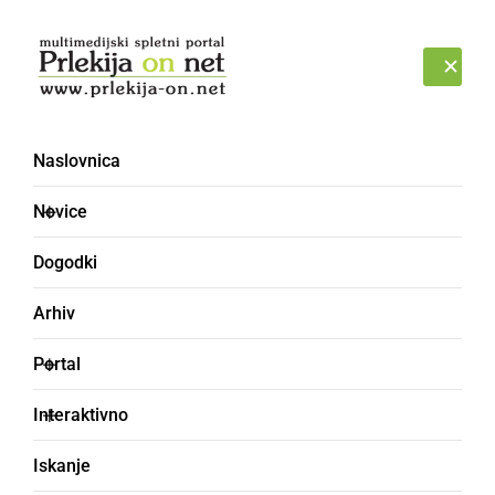
Prijava
NEDELJA, 9. AVGUST 2026
Naslovnica
Novice
Dogodki
Arhiv
PORTAL
Portal
Kdo vse vam preko
Interaktivno
našega portala želi lepe
Iskanje
praznike?