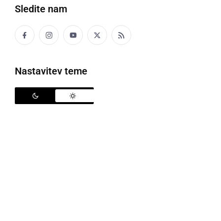
Sledite nam
Portal Prlekija-on.net je star 20 let
Spletni portal
Prlekija-on.net
je pred kratkim
Nastavitev teme
dopolnil
20 let
. Začetki portala segajo v leto 2005, ko
so nastali prvi osnutki in ideje za spletno stran.
Takrat je bila ideja, da bi na enem mestu bile zbrane
informacije iz naših krajev, s čimer bi se tudi
pomagalo pri razvoju in predstavitvi Prlekije preko
spleta. Portal je nato v decembru bil realiziran, ime
Prlekija on net pa pomeni Prlekija na spletu. Domena
prlekija-on.net je sicer bila registrirana 14. decembra
2005, prva vsebina je bila na portal vpisana 20.
decembra istega leta, uradni začetek portala pa velja