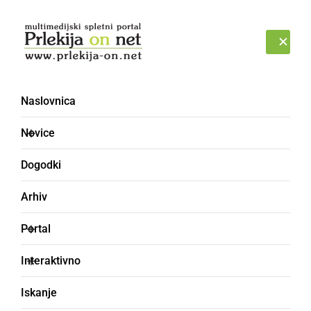
Prijava
PETEK, 7. AVGUST 2026
Naslovnica
Novice
Dogodki
Arhiv
PORTAL
Portal
Spletni portal Prlekija-
Interaktivno
on.net je star 20 let
Iskanje