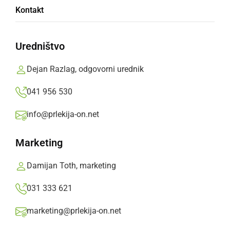
Portal je danes eden izmed najbolj
Kontakt
prepoznavnih lokalnih medijev. Še naprej pa
ostajamo zvesti lokalnemu/regionalnemu
Uredništvo
poročanju.
Dejan Razlag, odgovorni urednik
Prlekija-on.net,
nedelja, 25. januar 2026 ob 11:08
041 956 530
»
Izberite
Prlekijo
kot svoj prednostni vir na Googlu
info@prlekija-on.net
Marketing
Damijan Toth, marketing
031 333 621
marketing@prlekija-on.net