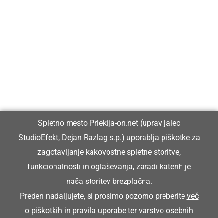
Prlekija-on.net je največji in najbolje obiskan spletni medij v
Prlekiji.
Vpisan je v razvid medijev, ki ga vodi Ministrstvo za kulturo
Republike Slovenije, pod zaporedno številko 1529.
Glavni in odgovorni urednik:
Spletno mesto Prlekija-on.net (upravljalec
Dejan Razlag
StudioEfekt, Dejan Razlag s.p.) uporablja piškotke za
info@prlekija-on.net
zagotavljanje kakovostne spletne storitve,
funkcionalnosti in oglaševanja, zaradi katerih je
naša storitev brezplačna.
Preden nadaljujete, si prosimo pozorno preberite
več
o piškotkih
in
pravila uporabe ter varstvo osebnih