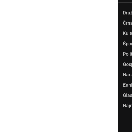
Dru
Prlekija-on.net je največji in
Črna
najbolje obiskan spletni medij
Kult
v Prlekiji.
Špo
Vpisan je v razvid medijev, ki
Poli
ga vodi Ministrstvo za kulturo
Gos
Republike Slovenije, pod
Nar
zaporedno številko 1529.
Zani
Glas
Glavni in odgovorni urednik:
Najm
Dejan Razlag
info@prlekija-on.net