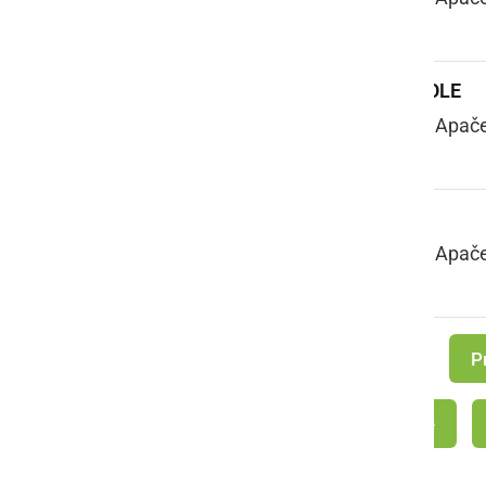
MOJA POT DO ŠOLE
Maj Lackovič, OŠ Apače,
NA SNEGU
Maj Lackovič, OŠ Apače,
P
OŠ Apače