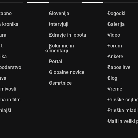
žabno
Slovenija
Dogodki
 kronika
Intervjuji
Galerija
ura
Zdravje in lepota
Video
rt
Kolumne in
Forum
komentarji
tika
Ankete
Portal
podarstvo
Zaposlitve
Globalne novice
ava
Blog
Osmrtnice
mivosti
Vreme
ba in film
Prleške cejtn
lajši
Prleška mlad
Mali in veliki 