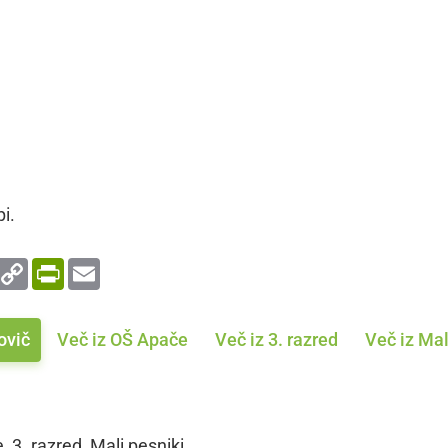
i.
enger
WhatsApp
Copy
PrintFriendly
Email
Link
ovič
Več iz OŠ Apače
Več iz 3. razred
Več iz Mal
 3. razred, Mali pesniki