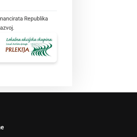
inancirata Republika
razvoj.
ne