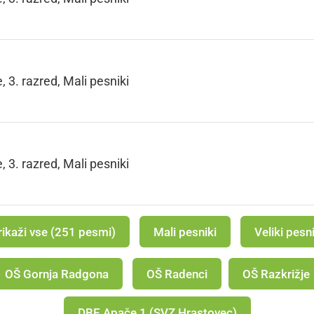
 3. razred, Mali pesniki
 3. razred, Mali pesniki
rikaži vse (251 pesmi)
Mali pesniki
Veliki pesni
OŠ Gornja Radgona
OŠ Radenci
OŠ Razkrižje
DBE Apače 1 (SVZ Hrastovec)