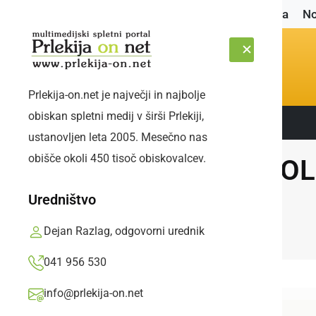
Naslovnica
No
Prlekija-on.net je največji in najbolje
obiskan spletni medij v širši Prlekiji,
Sledite nam:
ČETRTEK, 6. AVGUST 2026
ustanovljen leta 2005. Mesečno nas
obišče okoli 450 tisoč obiskovalcev.
STOL 
Uredništvo
Dejan Razlag, odgovorni urednik
041 956 530
info@prlekija-on.net