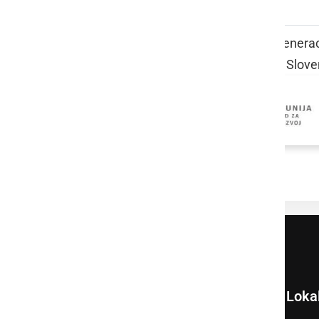
Projekt medgeneraci
Sloven
Loka