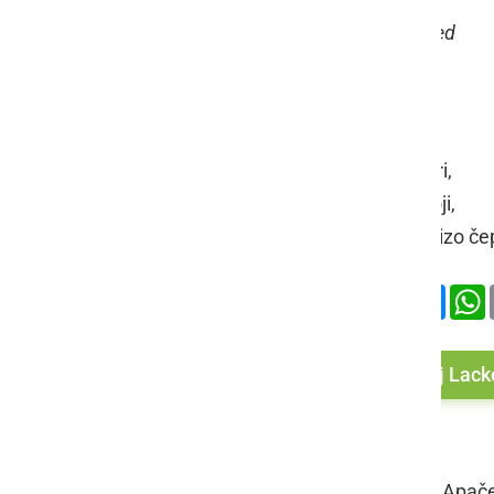
OŠ Apače, 3. razred
Na stolu se sedi,
na stolu se ne nori,
na stolu se ne stoji,
stol vedno pod mizo čep
Deli
Facebook
X
Mess
Več od Maj Lack
KO PRIDE BOŽIČ
Maj Lackovič, OŠ Apače,