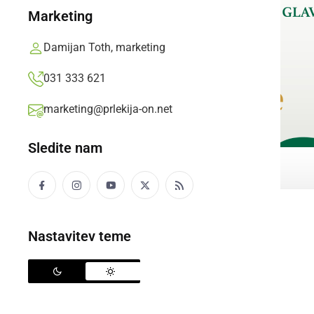
Marketing
Damijan Toth, marketing
031 333 621
marketing@prlekija-on.net
Sledite nam
Nastavitev teme
STOL
Maj Lackovič