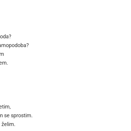
boda?
 samopodoba?
em
jem.
etim,
n se sprostim.
 želim.