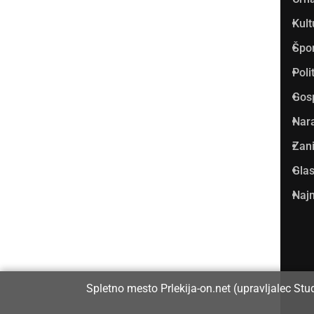
najbolje obiskan spletni medij
Kult
v Prlekiji.
Špo
Vpisan je v razvid medijev, ki
Poli
ga vodi Ministrstvo za kulturo
Gos
Republike Slovenije, pod
Nar
zaporedno številko 1529.
Zani
Glas
Glavni in odgovorni urednik:
Najm
Dejan Razlag
info@prlekija-on.net
Spletno mesto Prlekija-on.net (upravljalec Stu