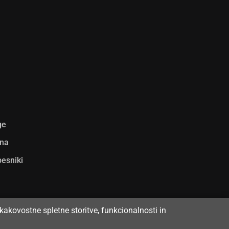
ge
ina
pesniki
kakovostne spletne storitve, funkcionalnosti in