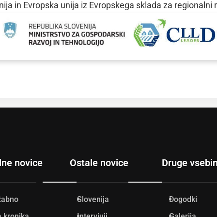
ija in Evropska unija iz Evropskega sklada za regionalni 
lne novice
Ostale novice
Druge vsebi
žabno
Slovenija
Dogodki
 kronika
Intervjuji
Galerija