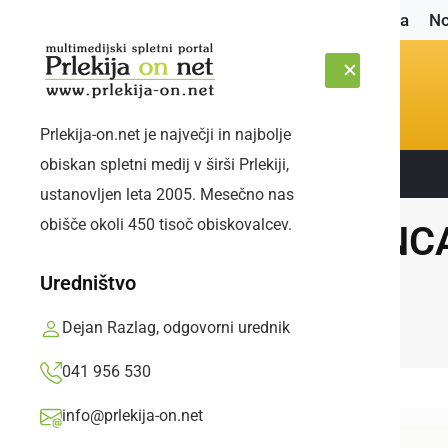
Naslovnica
No
Prlekija-on.net je največji in najbolje
obiskan spletni medij v širši Prlekiji,
Sledite nam:
SOBOTA, 8. AVGUST 2026
ustanovljen leta 2005. Mesečno nas
obišče okoli 450 tisoč obiskovalcev.
SENCA 
Uredništvo
Dejan Razlag, odgovorni urednik
041 956 530
info@prlekija-on.net