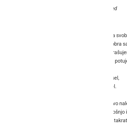
OŠ Apače, 9. razred
Je smisel življenja svo
Enotnost vseh, dobra
Že dolgo se to sprašuj
in po mislih svojih potu
Sprostitev je smisel,
to je moja zamisel.
Ko na kakšno drevo nal
uležem se pod krošnjo i
Le nekaj sence si takrat