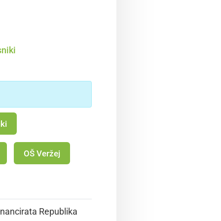
sniki
ki
OŠ Veržej
inancirata Republika