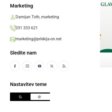
Marketing
Damijan Toth, marketing
031 333 621
marketing@prlekija-on.net
Sledite nam
Nastavitev teme
SENCA
Žiga Lah