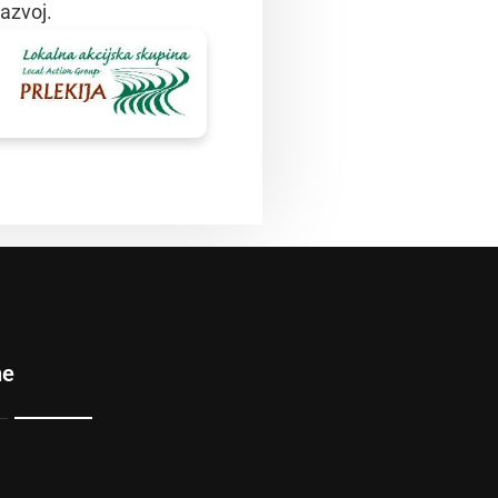
razvoj.
ne