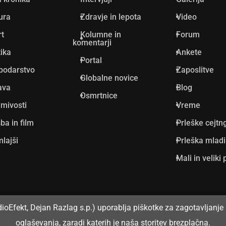
ura
Zdravje in lepota
Video
rt
Kolumne in
Forum
komentarji
tika
Ankete
Portal
podarstvo
Zaposlitve
Globalne novice
ava
Blog
Osmrtnice
mivosti
Vreme
ba in film
Prleške cejtn
lajši
Prleška mlad
Mali in veliki 
dioEfekt, Dejan Razlag s.p.) uporablja piškotke za zagotavljanje 
oglaševanja, zaradi katerih je naša storitev brezplačna.