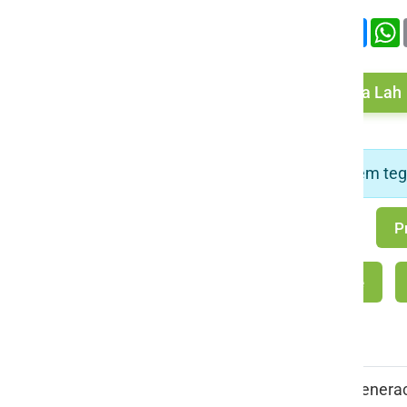
Deli
Facebook
X
Mess
Več od Žiga Lah
To je edina pesem teg
P
OŠ Apače
Projekt medgeneraci