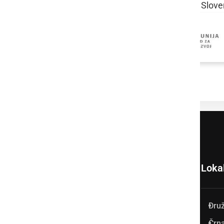
Sloven
Loka
Dru
Prlekija-on.net je največji in
Črna