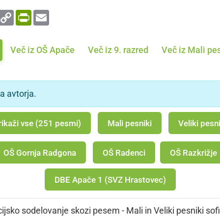
enger
WhatsApp
Copy
PrintFriendly
Email
Link
Več iz OŠ Apače
Več iz 9. razred
Več iz Mali pe
a avtorja.
rikaži vse (251 pesmi)
Mali pesniki
Veliki pesni
OŠ Gornja Radgona
OŠ Radenci
OŠ Razkrižje
DBE Apače 1 (SVZ Hrastovec)
jsko sodelovanje skozi pesem - Mali in Veliki pesniki sof