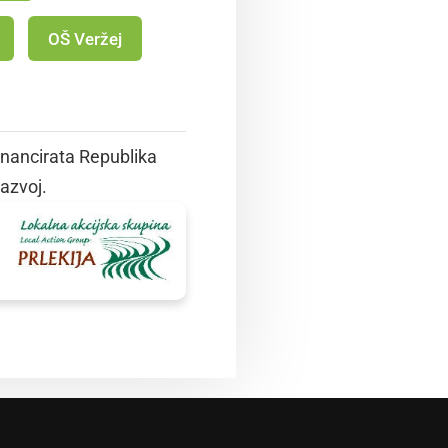
OŠ Veržej
inancirata Republika
razvoj.