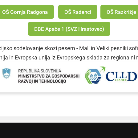
OŠ Gornja Radgona
OŠ Radenci
OŠ Razkrižje
DBE Apače 1 (SVZ Hrastovec)
jsko sodelovanje skozi pesem - Mali in Veliki pesniki sof
ija in Evropska unija iz Evropskega sklada za regionalni 