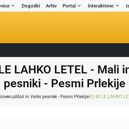
vice
Dogodki
Arhiv
Portal
Interaktivno
I
LE LAHKO LETEL - Mali in
pesniki - Pesmi Prlekije
lovnica
Mali in Veliki pesniki - Pesmi Prlekije
KO BI LE LAHKO L