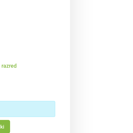
. razred
ki