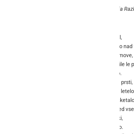
OŠ Janeza Kuharja Razkr
Ko bi le lahko letel,
dvignil bi se visoko nad 
mesta, šole in domove,
vse dokler ne bi bile le p
združene v celoto.
Čutil bi veter med prsti,
srce bi pohitelo in letelo
v očeh bi se zalesketalo
kot da bi bežal pred vs
bežal pred občutki,
bežal pred resnico.