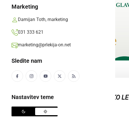
Marketing
Damijan Toth, marketing
031 333 621
marketing@prlekija-on.net
Sledite nam
Nastavitev teme
KO BI LE LAHKO L
Pavel Šimonka