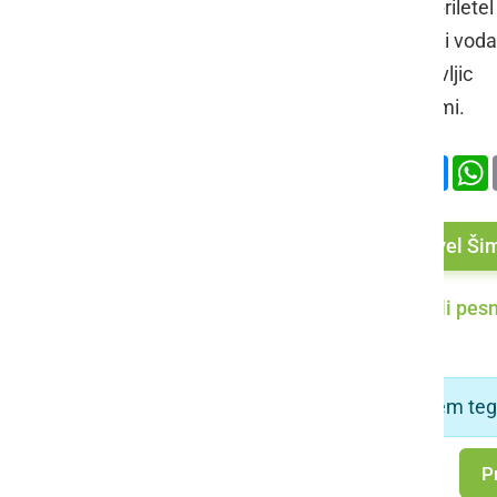
Vse dokler ne bi priletel 
kjer je za sedmimi voda
vse do tja, do pravljic
za sedmimi gorami.
Deli
Facebook
X
Mess
Več od Pavel Ši
Več iz Mali pesn
To je edina pesem teg
P