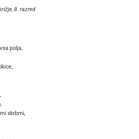
ižje, 8. razred
vsa polja,
ikice,
,
,
emi skrbmi,