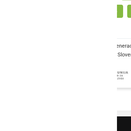
OŠ Apače
Projekt medgeneraci
Sloven