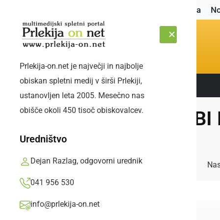
Naslovnica
No
Prlekija-on.net je največji in najbolje
obiskan spletni medij v širši Prlekiji,
Sledite nam:
SOBOTA, 8. AVGUST 2026
ustanovljen leta 2005. Mesečno nas
obišče okoli 450 tisoč obiskovalcev.
KO BI 
Uredništvo
Dejan Razlag, odgovorni urednik
Nas
041 956 530
info@prlekija-on.net