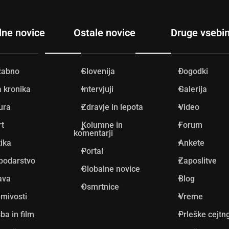
lne novice
Ostale novice
Druge vsebi
žabno
Slovenija
Dogodki
 kronika
Intervjuji
Galerija
ura
Zdravje in lepota
Video
rt
Kolumne in
Forum
komentarji
tika
Ankete
Portal
podarstvo
Zaposlitve
Globalne novice
ava
Blog
Osmrtnice
mivosti
Vreme
ba in film
Prleške cejtn