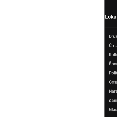
Loka
Dru
Prlekija-on.net je največji in
Črna
najbolje obiskan spletni medij
Kult
v Prlekiji.
Špo
Vpisan je v razvid medijev, ki
Poli
ga vodi Ministrstvo za kulturo
Gos
Republike Slovenije, pod
Nar
zaporedno številko 1529.
Zani
Glas
Glavni in odgovorni urednik: