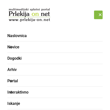
Prijava
ČETRTEK, 6. AVGUST 2026
Naslovnica
MLIN - Mali in Veliki
Novice
pesniki - Pesmi Prlekije
Dogodki
Arhiv
Portal
Interaktivno
Iskanje