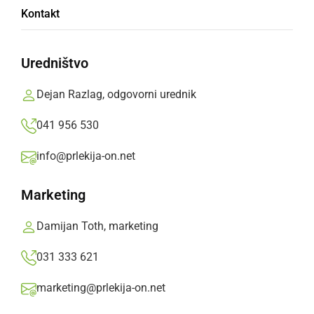
Kontakt
MLIN
Uredništvo
Zoja Rautar
Dejan Razlag, odgovorni urednik
OŠ Veržej, 6. razred
041 956 530
info@prlekija-on.net
Na ravnici so hiše,
Marketing
nad hišami dim.
V daljavi se pokaže še mlin.
Damijan Toth, marketing
Šumi na glas,
031 333 621
da ga sliši vsa vas.
marketing@prlekija-on.net
Mlinar zrnje melje,