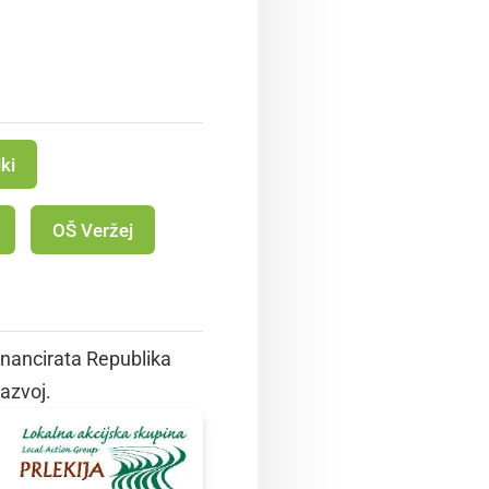
ki
OŠ Veržej
inancirata Republika
razvoj.