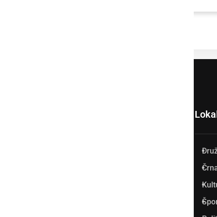
Loka
Dru
Prlekija-on.net je največji in
Črna
najbolje obiskan spletni medij
Kult
v Prlekiji.
Špo