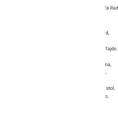
OŠ Kajetana Koviča Rade
Ko pridem v razred,
zagledam Ajdo,
ki se pogovarja s Tajdo.
Zraven nje sedi Ana,
ki je zelo zaspana.
Ko se usedem na stol,
zagledam še Majo,
ki se igra s Tajo.