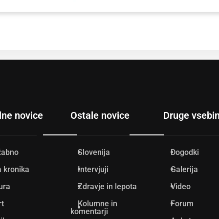
lne novice
Ostale novice
Druge vsebi
žabno
Slovenija
Dogodki
 kronika
Intervjuji
Galerija
ura
Zdravje in lepota
Video
rt
Kolumne in
Forum
komentarji