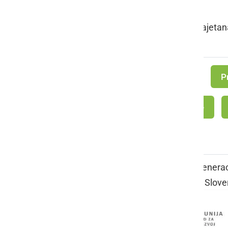
SANJE
Sara Geder, OŠ Kajetana
P
OŠ Apače
Projekt medgeneraci
Sloven