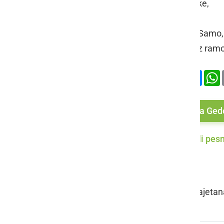
Potem vidim dečke,
ki se smejejo.
Med njimi je tudi Samo,
ki gleda mene čez ramo
Deli
Facebook
X
Mess
Več od Sara Ged
Več iz Mali pesn
OCENJEVANJE
Sara Geder, OŠ Kajetana