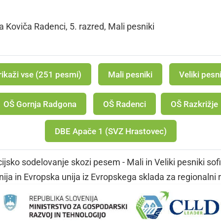
 Koviča Radenci, 5. razred, Mali pesniki
rikaži vse (251 pesmi)
Mali pesniki
Veliki pesni
OŠ Gornja Radgona
OŠ Radenci
OŠ Razkrižje
DBE Apače 1 (SVZ Hrastovec)
jsko sodelovanje skozi pesem - Mali in Veliki pesniki sof
ija in Evropska unija iz Evropskega sklada za regionalni 