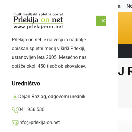
Naslovnica
No
Prlekija-on.net je največji in najbolje
obiskan spletni medij v širši Prlekiji,
Sledite nam:
ČETRTEK, 6. AVGUST 2026
ustanovljen leta 2005. Mesečno nas
obišče okoli 450 tisoč obiskovalcev.
MOJ RA
Uredništvo
Dejan Razlag, odgovorni urednik
041 956 530
info@prlekija-on.net