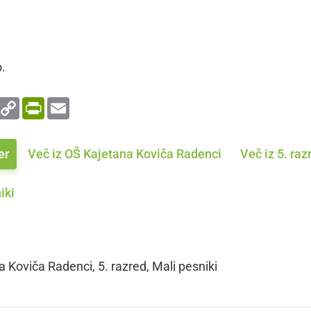
.
enger
WhatsApp
Copy
PrintFriendly
Email
Link
er
Več iz OŠ Kajetana Koviča Radenci
Več iz 5. raz
iki
 Koviča Radenci, 5. razred, Mali pesniki