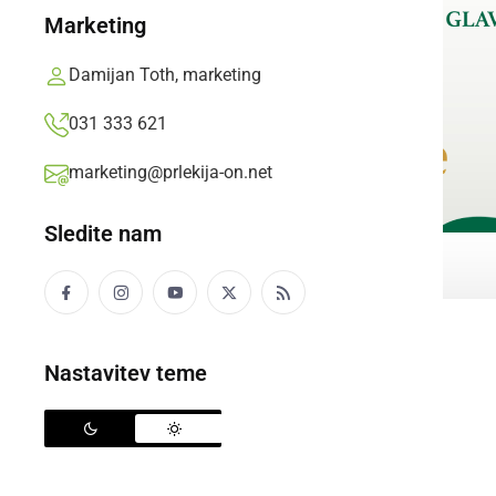
Marketing
Damijan Toth, marketing
031 333 621
marketing@prlekija-on.net
Sledite nam
Nastavitev teme
MOJ RAZRED
Sara Geder