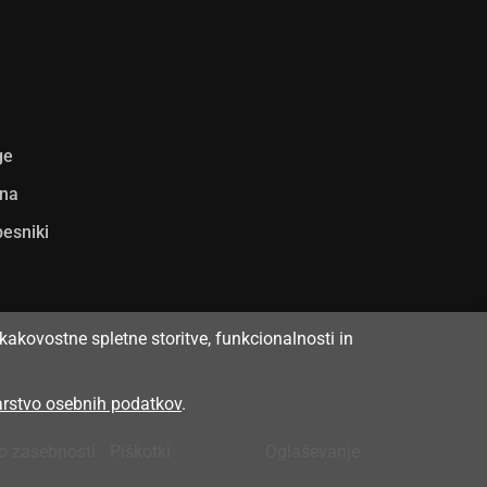
ge
ina
pesniki
kakovostne spletne storitve, funkcionalnosti in
varstvo osebnih podatkov
.
 o zasebnosti
•
Piškotki
Oglaševanje