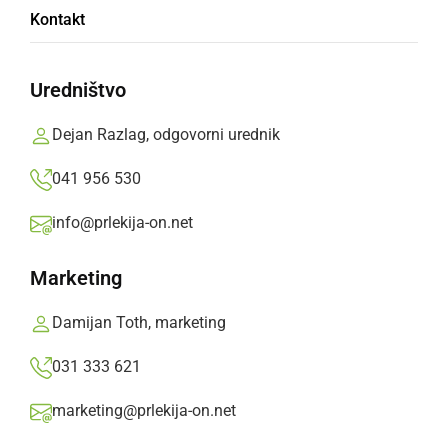
Kontakt
MOJA BABICA
Uredništvo
Dejan Razlag, odgovorni urednik
Daniel Polenek
041 956 530
OŠ Veržej, 9. razred
info@prlekija-on.net
Marketing
Moja babica prijazna je,
Damijan Toth, marketing
tudi če »nadere« me.
031 333 621
Rada me ima
marketing@prlekija-on.net
iz vsega svojega srca.