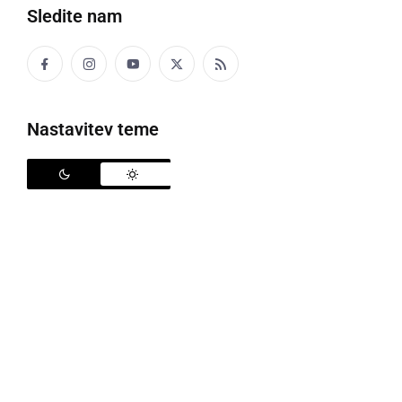
Sledite nam
Boljše ne želim,
saj nikjer je ne dobim.
Najbolj od vsega rada kuha,
Nastavitev teme
tudi če je to samo juha.
Če moja babica umre,
se moj svet takoj podre.
Pozabil je ne bom nikdar,
ljubezen vračam ji vendar.
Deli
Facebook
X
Messenger
WhatsApp
Copy
PrintFriendly
Email
Link