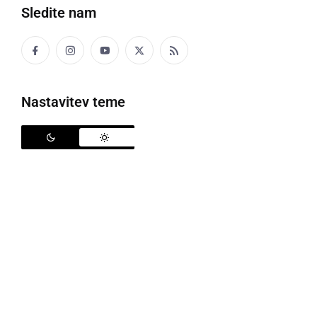
Link
Sledite nam
Več od Larisa Žižek
Več iz OŠ Apače
Več iz 4. razred
Več iz Mali pesniki
Nastavitev teme
ZEMLJEVID
Larisa Žižek, OŠ Apače, 4. razred, Mali pesniki
MOJA MODA
Larisa Žižek, OŠ Apače, 4. razred, Mali pesniki
KAJ JE KLARINET?