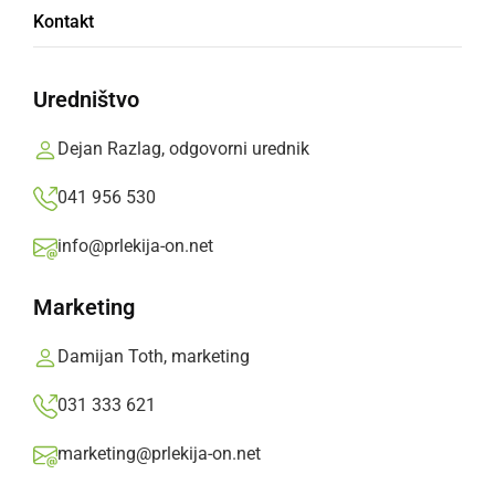
Kontakt
MOJE MAČKE
Uredništvo
Dejan Razlag, odgovorni urednik
Larisa Žižek
041 956 530
OŠ Apače, 4. razred
info@prlekija-on.net
Marketing
Moje mačke so
Damijan Toth, marketing
male umazane tačke.
Te majhne tačke niso račke
031 333 621
in pijejo pijačke.
marketing@prlekija-on.net
Deli
Facebook
X
Messenger
WhatsApp
Copy
PrintFriendly
Email