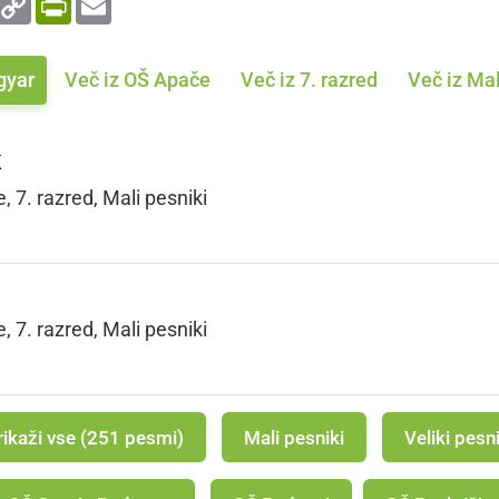
Link
gyar
Več iz OŠ Apače
Več iz 7. razred
Več iz Mal
K
7. razred, Mali pesniki
7. razred, Mali pesniki
rikaži vse (251 pesmi)
Mali pesniki
Veliki pesni