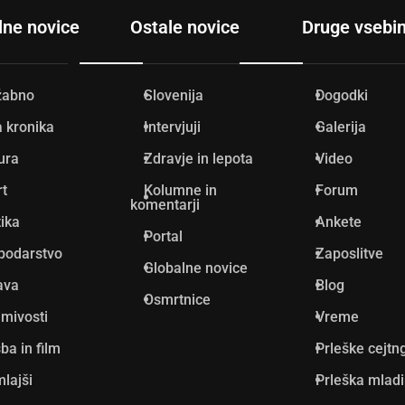
lne novice
Ostale novice
Druge vsebi
žabno
Slovenija
Dogodki
 kronika
Intervjuji
Galerija
ura
Zdravje in lepota
Video
rt
Kolumne in
Forum
komentarji
tika
Ankete
Portal
podarstvo
Zaposlitve
Globalne novice
ava
Blog
Osmrtnice
mivosti
Vreme
ba in film
Prleške cejtn
lajši
Prleška mlad