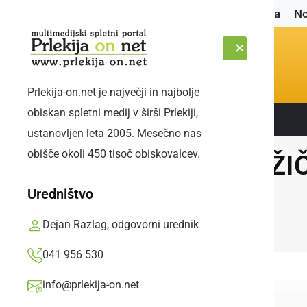
Naslovnica
No
Prlekija-on.net je največji in najbolje
obiskan spletni medij v širši Prlekiji,
Sledite nam:
PETEK, 7. AVGUST 2026
ustanovljen leta 2005. Mesečno nas
obišče okoli 450 tisoč obiskovalcev.
BOŽIČ 
Uredništvo
Dejan Razlag, odgovorni urednik
041 956 530
info@prlekija-on.net