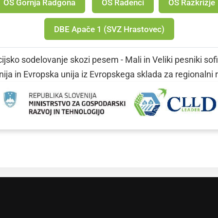
OŠ Gornja Radgona
OŠ Radenci
OŠ Razkrižje
DBE Apače 1 (SVZ Hrastovec)
jsko sodelovanje skozi pesem - Mali in Veliki pesniki sof
ija in Evropska unija iz Evropskega sklada za regionalni 