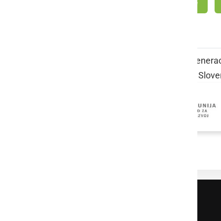
OŠ Apače
Projekt medgeneraci
Sloven