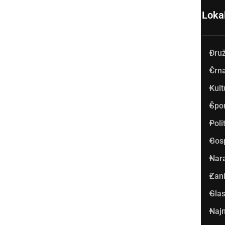
Loka
Dru
Prlekija-on.net je največji in
Črna
najbolje obiskan spletni medij
Kult
v Prlekiji.
Špo
Vpisan je v razvid medijev, ki
Poli
ga vodi Ministrstvo za kulturo
Gos
Republike Slovenije, pod
Nar
zaporedno številko 1529.
Zani
Glas
Glavni in odgovorni urednik:
Najm
Dejan Razlag