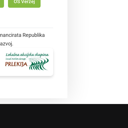
OŠ Veržej
inancirata Republika
razvoj.