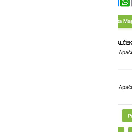
Več od Nuša Ma
PALČEK POMAGALČE
Nuša Magyar, OŠ Apače, 
LJUBEZEN
Nuša Magyar, OŠ Apače, 
P