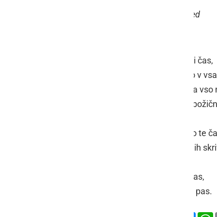
OŠ Apače, 7. razred
Prišel je ta božični čas,
ki prinesel je zimo v vs
Zdaj luči svetijo na vso
komaj čakam na božičn
Na božič pod jelko te ča
Bog ve, kaj se v njih skr
Najlepši božični čas,
ko Božiček zapne pas.
Deli
Facebook
X
Mess