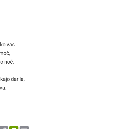
ako vas.
 moč,
o noč.
kajo darila,
iva.
enger
WhatsApp
Copy
PrintFriendly
Email