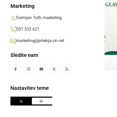
Marketing
Damijan Toth, marketing
031 333 621
marketing@prlekija-on.net
Sledite nam
Nastavitev teme
BOŽIČ
Nuša Magyar