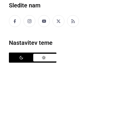
Listje bo šlo
Sledite nam
na drugo kolo.
Zapadel bo sneg,
ki pobelil bo breg.
Nastavitev teme
November se poslavlja
in december nas pozdravlja.
Deli
Facebook
X
Messenger
WhatsApp
Copy
PrintFriendly
Email
Link
Več od Maša Hamer
Več iz OŠ Apače
Več iz 7. razred
Več iz Mali pesniki