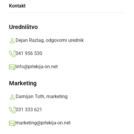
Kontakt
OD NOVEMBRA DO DECEMBRA
Uredništvo
Dejan Razlag, odgovorni urednik
Maša Hamer
041 956 530
OŠ Apače, 7. razred
info@prlekija-on.net
Marketing
November se končuje
Damijan Toth, marketing
in s tem nas zaznamuje.
Jeseni bo konec
031 333 621
in počil bo lonec.
marketing@prlekija-on.net