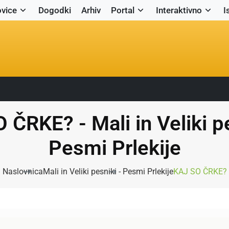
vice
Dogodki
Arhiv
Portal
Interaktivno
I
 ČRKE? - Mali in Veliki pe
Pesmi Prlekije
Naslovnica
Mali in Veliki pesniki - Pesmi Prlekije
KAJ SO ČRKE?