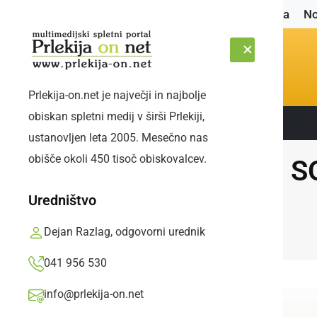
Naslovnica
No
Prlekija-on.net je največji in najbolje
obiskan spletni medij v širši Prlekiji,
Sledite nam:
NEDELJA, 9. AVGUST 2026
ustanovljen leta 2005. Mesečno nas
obišče okoli 450 tisoč obiskovalcev.
KAJ SO
Uredništvo
Dejan Razlag, odgovorni urednik
041 956 530
info@prlekija-on.net