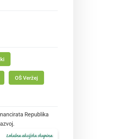
ki
OŠ Veržej
inancirata Republika
razvoj.