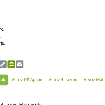
rk,
.
ju,
enger
WhatsApp
Copy
PrintFriendly
Email
Link
žek
Več iz OŠ Apače
Več iz 4. razred
Več iz Mali
4. razred, Mali pesniki