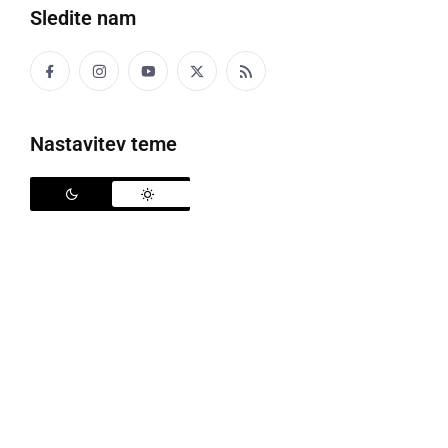
Sledite nam
Več od Žana Vinkovič Zemljič
Več iz OŠ Apače
Več iz 3. razred
Več iz Mali pesniki
Nastavitev teme
To je edina pesem tega avtorja.
Prikaži vse (251 pesmi)
Mali pesniki
Veliki pesniki
OŠ Apače
OŠ Gornja Radgona