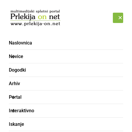
Prijava
NEDELJA, 9. AVGUST 2026
Naslovnica
ZVEZDA - Mali in Veliki
Novice
pesniki - Pesmi Prlekije
Dogodki
Arhiv
Portal
Interaktivno
Iskanje