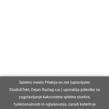
Prlekija-on.net je največji in najbolje obiskan spletni medij v
Prlekiji.
Vpisan je v razvid medijev, ki ga vodi Ministrstvo za kulturo
Republike Slovenije, pod zaporedno številko 1529.
Glavni in odgovorni urednik:
Spletno mesto Prlekija-on.net (upravljalec
Dejan Razlag
StudioEfekt, Dejan Razlag s.p.) uporablja piškotke za
info@prlekija-on.net
zagotavljanje kakovostne spletne storitve,
funkcionalnosti in oglaševanja, zaradi katerih je