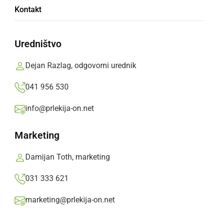
Kontakt
ZVEZDA
Uredništvo
Žana Vinkovič Zemljič
Dejan Razlag, odgovorni urednik
OŠ Apače, 3. razred
041 956 530
info@prlekija-on.net
Zvezda je sonce.
Marketing
Le malo sonce
ali mala zvezda,
Damijan Toth, marketing
ki sveti v temni noči.
031 333 621
Deli
Facebook
X
Messenger
WhatsApp
Copy
PrintFriendly
Email
marketing@prlekija-on.net
Link