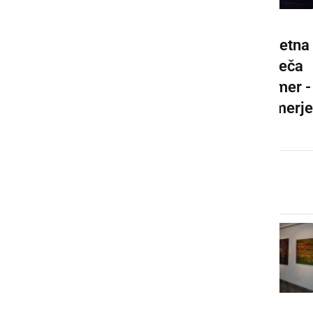
Predvajan
Prometna
film o
nesreča
Prlekiji
Ljutomer -
Radomerje