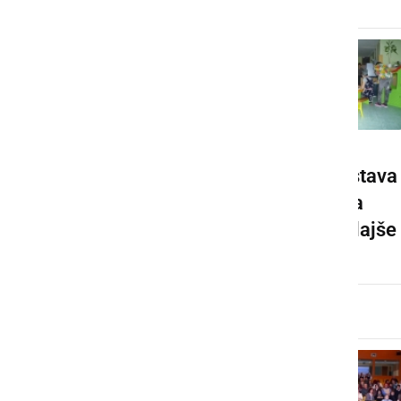
Razstava
Predstava
orhidej in
za
tropskih
najmlajše
metuljev