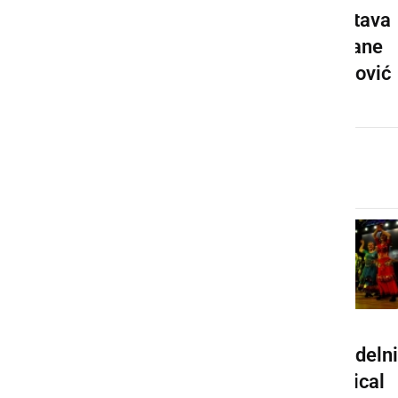
Projekt
Razstava
povezave
Tatjane
mest
Mijatović
Ormoža in
Ljutomera
Šahovski
Dobrodelni
turnir v
musical