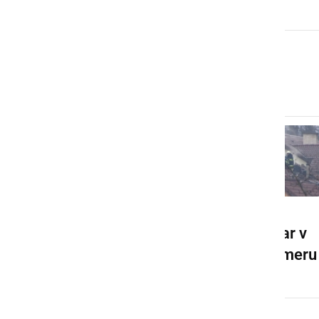
Radencih
Kingstoni v
Požar v
diskoteki
Ljutomeru
Anton