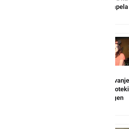
OŠ Kapela
Pustovanje
Pustovanj
v diskoteki
v diskoteki
Anton
Oxigen