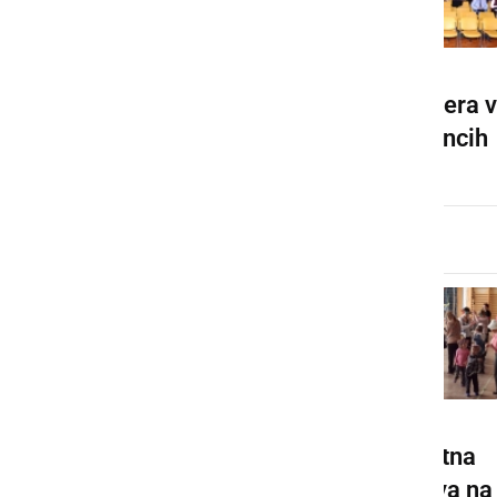
Akademija
Premiera v
detektiva
Radencih
Frančeka
Pust v vrtcu
Pustna
Cezanjevci
zabava na