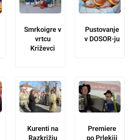
Smrkoigre v
Pustovanje
vrtcu
v DOSOR-ju
Križevci
Kurenti na
Premiere
Razkrižju
po Prlekiji