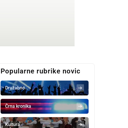
Popularne rubrike novic
Družabno
Črna kronika
Kultura