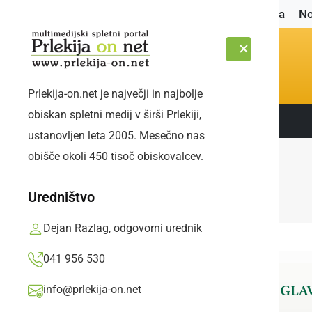
Naslovnica
No
Prlekija-on.net je največji in najbolje
obiskan spletni medij v širši Prlekiji,
Sledite nam:
SOBOTA, 8. AVGUST 2026
ustanovljen leta 2005. Mesečno nas
obišče okoli 450 tisoč obiskovalcev.
Uredništvo
Dejan Razlag, odgovorni urednik
041 956 530
info@prlekija-on.net