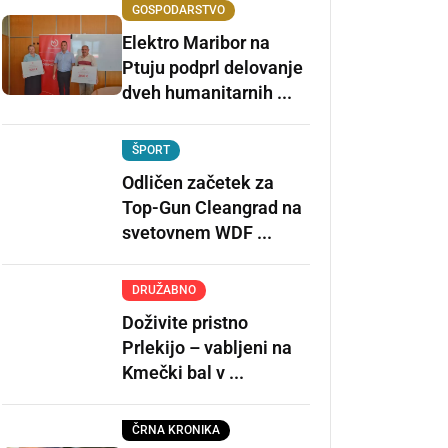
GOSPODARSTVO
Elektro Maribor na
Ptuju podprl delovanje
dveh humanitarnih ...
ŠPORT
Odličen začetek za
Top-Gun Cleangrad na
svetovnem WDF ...
DRUŽABNO
Doživite pristno
Prlekijo – vabljeni na
Kmečki bal v ...
ČRNA KRONIKA