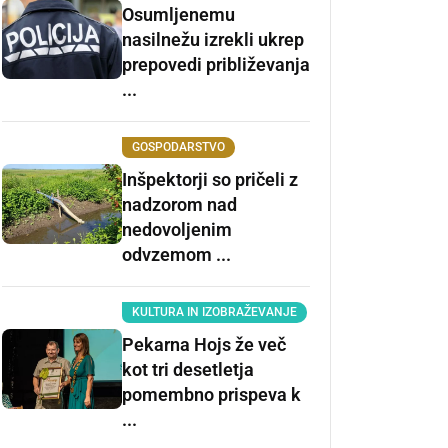
Osumljenemu
nasilnežu izrekli ukrep
prepovedi približevanja
...
GOSPODARSTVO
Inšpektorji so pričeli z
nadzorom nad
nedovoljenim
odvzemom ...
KULTURA IN IZOBRAŽEVANJE
Pekarna Hojs že več
kot tri desetletja
pomembno prispeva k
...