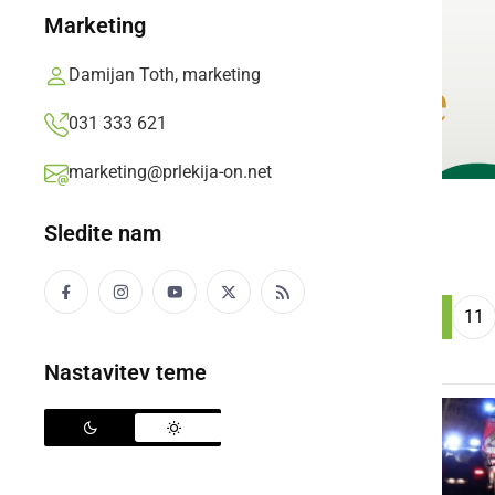
Marketing
Damijan Toth, marketing
031 333 621
marketing@prlekija-on.net
Sledite nam
...
««
‹
1
7
8
9
10
11
Nastavitev teme