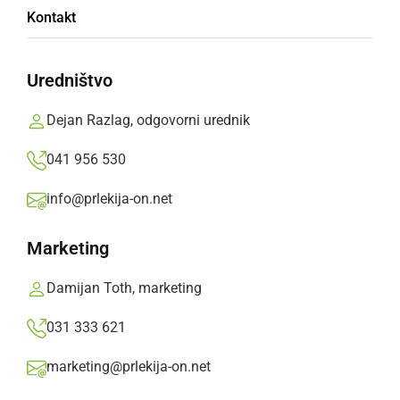
Kontakt
Uredništvo
Milan Belec
Dejan Razlag, odgovorni urednik
041 956 530
info@prlekija-on.net
Kulturni praznik na Cvenu
Marketing
Damijan Toth, marketing
031 333 621
marketing@prlekija-on.net
Odprtje razstave Dotik