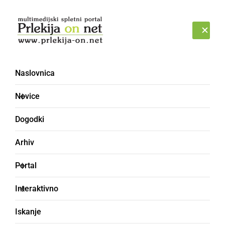
Prijava
SOBOTA, 8. AVGUST 2026
Naslovnica
2020 - Galerija [7]
Novice
Dogodki
Arhiv
Portal
Interaktivno
Iskanje
««
‹
6
7
›
»»