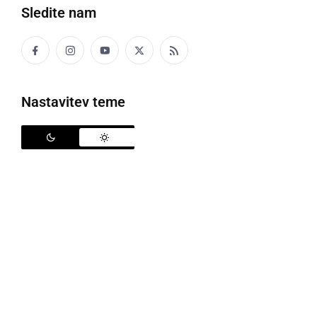
Sledite nam
Nastavitev teme
Prikaži vse (251 pesmi)
Mali pesniki
Veliki pesniki
OŠ Apače
OŠ Gornja Radgona
OŠ Radenci