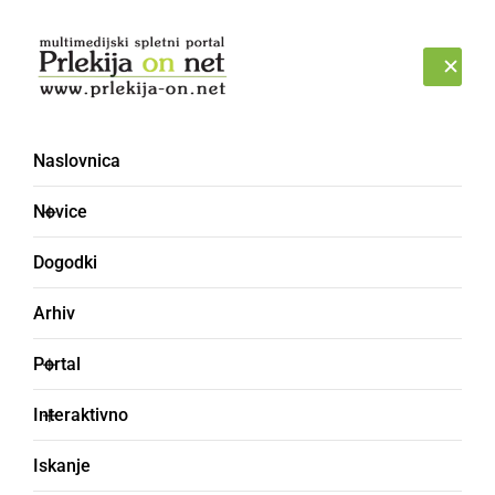
Prijava
SREDA, 5. AVGUST 2026
Naslovnica
Narava [5] - Video
Novice
Dogodki
Arhiv
Portal
Interaktivno
Iskanje
««
‹
4
5
6
›
»»