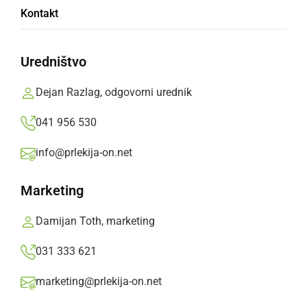
Kontakt
Uredništvo
Dejan Razlag, odgovorni urednik
041 956 530
info@prlekija-on.net
Marketing
Damijan Toth, marketing
Cvetni prah v zraku nad Ljutomerom
031 333 621
marketing@prlekija-on.net