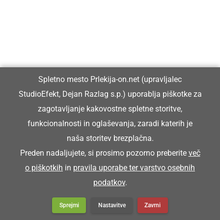
Vpisan je v razvid medijev, ki ga vodi Ministrstvo za kulturo
Republike Slovenije, pod zaporedno številko 1529.
Glavni in odgovorni urednik:
Spletno mesto Prlekija-on.net (upravljalec
Dejan Razlag
StudioEfekt, Dejan Razlag s.p.) uporablja piškotke za
info@prlekija-on.net
zagotavljanje kakovostne spletne storitve,
funkcionalnosti in oglaševanja, zaradi katerih je
naša storitev brezplačna.
Preden nadaljujete, si prosimo pozorno preberite
več
o piškotkih
in
pravila uporabe ter varstvo osebnih
© Prlekija-on.net | 2005 - 2026 | Vse pravice pridržane |
podatkov
.
info@prlekija-on.net
Splošni pogoji
•
Izjava o zasebnosti
•
Piškotki
Oglaševanje
Sprejmi
Nastavitve
Zavrni