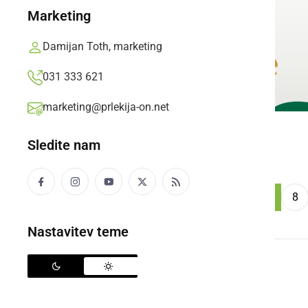
Marketing
Damijan Toth, marketing
031 333 621
marketing@prlekija-on.net
Sledite nam
...
««
‹
1
4
5
6
7
8
Nastavitev teme