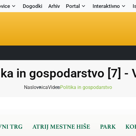
vice
Dogodki
Arhiv
Portal
Interaktivno
I
ika in gospodarstvo [7] -
Naslovnica
Video
Politika in gospodarstvo