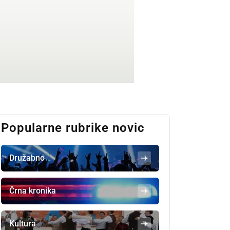
Popularne rubrike novic
Družabno
Črna kronika
Kultura