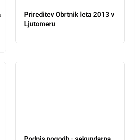
a
Prireditev Obrtnik leta 2013 v
Ljutomeru
Podpis pogodb - sekundarna