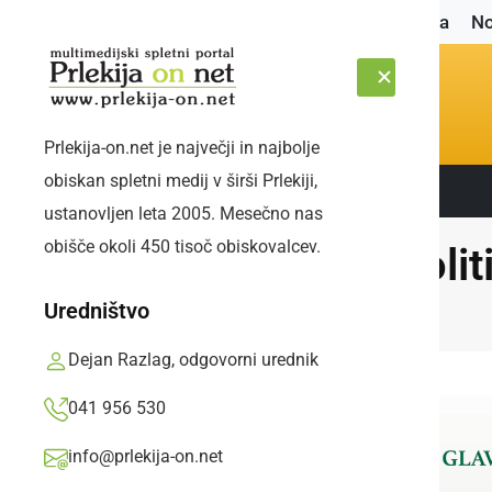
Naslovnica
No
Prlekija-on.net je največji in najbolje
obiskan spletni medij v širši Prlekiji,
Sledite nam:
PETEK, 7. AVGUST 2026
ustanovljen leta 2005. Mesečno nas
obišče okoli 450 tisoč obiskovalcev.
Polit
Uredništvo
Dejan Razlag, odgovorni urednik
041 956 530
info@prlekija-on.net