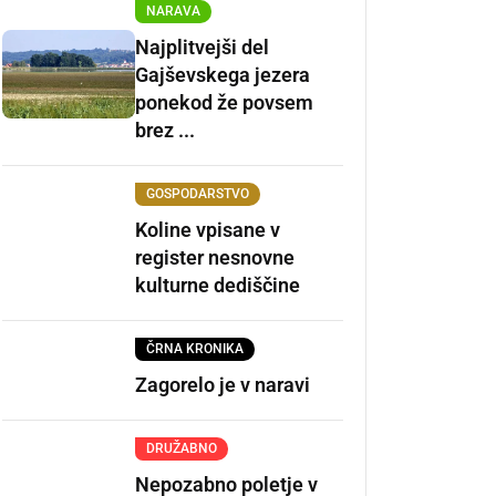
NARAVA
Najplitvejši del
Gajševskega jezera
ponekod že povsem
brez ...
GOSPODARSTVO
Koline vpisane v
register nesnovne
kulturne dediščine
ČRNA KRONIKA
Zagorelo je v naravi
DRUŽABNO
Nepozabno poletje v