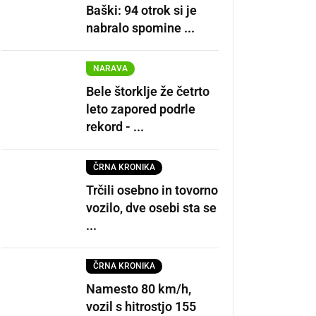
Baški: 94 otrok si je
nabralo spomine ...
NARAVA
Bele štorklje že četrto
leto zapored podrle
rekord - ...
ČRNA KRONIKA
Trčili osebno in tovorno
vozilo, dve osebi sta se
...
ČRNA KRONIKA
Namesto 80 km/h,
vozil s hitrostjo 155