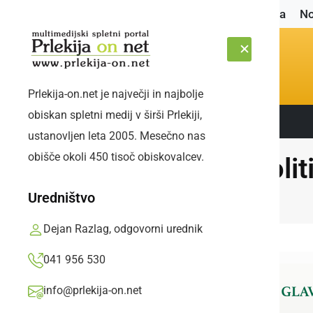
Naslovnica
No
Prlekija-on.net je največji in najbolje
obiskan spletni medij v širši Prlekiji,
Sledite nam:
PETEK, 7. AVGUST 2026
ustanovljen leta 2005. Mesečno nas
obišče okoli 450 tisoč obiskovalcev.
Polit
Uredništvo
Dejan Razlag, odgovorni urednik
041 956 530
info@prlekija-on.net