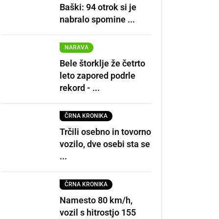
Baški: 94 otrok si je
nabralo spomine ...
NARAVA
Bele štorklje že četrto
leto zapored podrle
rekord - ...
ČRNA KRONIKA
Trčili osebno in tovorno
vozilo, dve osebi sta se
...
ČRNA KRONIKA
Namesto 80 km/h,
vozil s hitrostjo 155