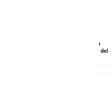
12. redna seja Občinskega
sveta Občine Ljutomer - 1. del