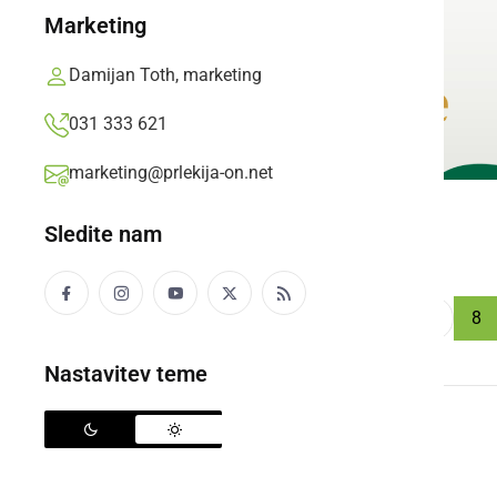
Marketing
Damijan Toth, marketing
031 333 621
marketing@prlekija-on.net
Sledite nam
...
««
‹
1
4
5
6
7
8
Nastavitev teme