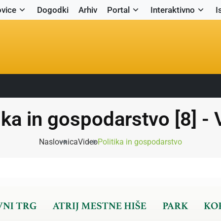
vice
Dogodki
Arhiv
Portal
Interaktivno
I
ika in gospodarstvo [8] -
Naslovnica
Video
Politika in gospodarstvo