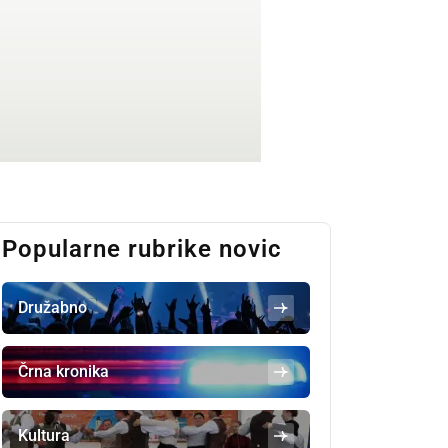
Popularne rubrike novic
Družabno
Črna kronika
Kultura