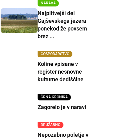
NARAVA
Najplitvejši del
Gajševskega jezera
ponekod že povsem
brez ...
GOSPODARSTVO
Koline vpisane v
register nesnovne
kulturne dediščine
ČRNA KRONIKA
Zagorelo je v naravi
DRUŽABNO
Nepozabno poletje v