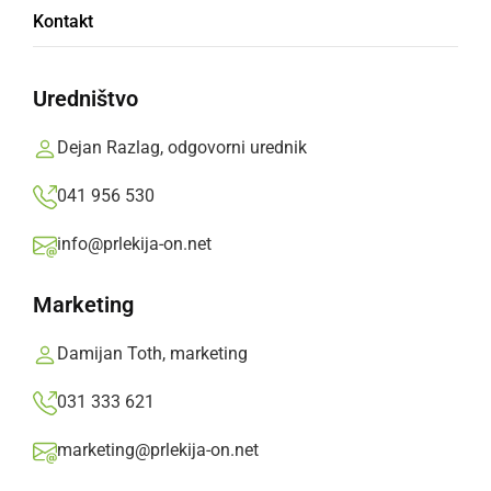
Kontakt
40% – 228 glasov
Zelo slabo
Uredništvo
27% – 152 glasov
Odlično
Dejan Razlag, odgovorni urednik
11% – 63 glasov
Slabo
041 956 530
10% – 56 glasov
Zelo dobro
info@prlekija-on.net
9% – 51 glasov
Dobro
Marketing
3% – 17 glasov
Vseeno mi je
Damijan Toth, marketing
Vseh glasov: 573
031 333 621
Datum ankete: ponedeljek, 3. januar 2022 ob 08:59
marketing@prlekija-on.net