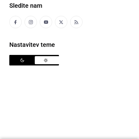
Nazaj na pregled anket
Sledite nam
Nastavitev teme
Prlekija-on.net je največji in najbolje obiskan spletni medij v
Prlekiji.
Vpisan je v razvid medijev, ki ga vodi Ministrstvo za kulturo
Republike Slovenije, pod zaporedno številko 1529.
Glavni in odgovorni urednik: