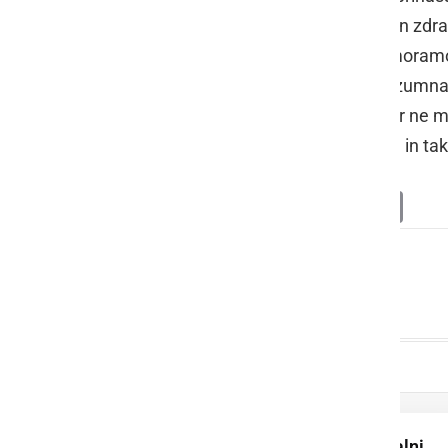
območjih
. Ta pojav predstavlja resen zdr
čist. Če želimo zagotoviti varnost, moramo
naprave niso več luksuz, temveč razumna i
se vse bolj spopadamo. Čeprav filter ne m
škodljivih delcev v zaprtem prostoru in ta
Deli
Facebook
X
Messenger
WhatsApp
Copy
PrintFrien
Email
Link
Kako lahko pomivalni