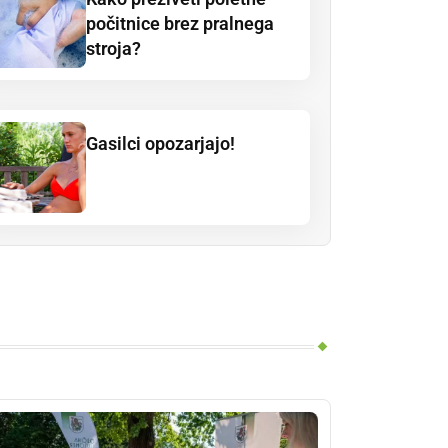
počitnice brez pralnega
stroja?
Gasilci opozarjajo!