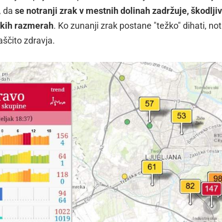
, da
se notranji zrak v mestnih dolinah zadržuje, škodljiv
skih razmerah
. Ko zunanji zrak postane "težko" dihati, not
aščito zdravja.