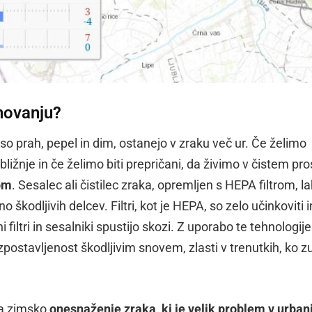
anovanju?
t so prah, pepel in dim, ostanejo v zraku več ur. Če želimo
žnje in če želimo biti prepričani, da živimo v čistem pro
om
. Sesalec ali čistilec zraka, opremljen s HEPA filtrom, l
 škodljivih delcev. Filtri, kot je HEPA, so zelo učinkoviti i
 filtri in sesalniki spustijo skozi. Z uporabo te tehnologije
stavljenost škodljivim snovem, zlasti v trenutkih, ko z
aša zimsko
onesnaženje zraka, ki je velik problem v urban