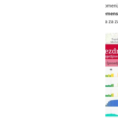
delcev znatno poveča. V praksi to pomeni
delci pa se kopičijo v neugodnih vremen
prostor postane prva obrambna linija za z