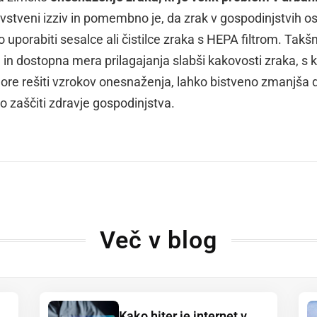
avstveni izziv in pomembno je, da zrak v gospodinjstvih o
 uporabiti sesalce ali čistilce zraka s HEPA filtrom. Takš
n dostopna mera prilagajanja slabši kakovosti zraka, s 
ore rešiti vzrokov onesnaženja, lahko bistveno zmanjša 
ko zaščiti zdravje gospodinjstva.
dly
Več v blog
Kako hiter je internet v