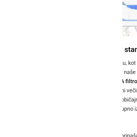
Kako zagotoviti čist zrak v st
V zaprtih prostorih lahko delci v zraku, ko
zagotoviti popolnoma varen dom za naše bli
moramo uporabljati
naprave s HEPA filtr
zelo enostavno in učinkovito odstrani večino
ujamejo tudi najmanjše delce, ki jih običajni
vašem gospodinjstvu zmanjšate skupno izpo
zrak nosi visoke ravni onesnaženja.
Pred nami je hladnejši čas v letu, ki prin