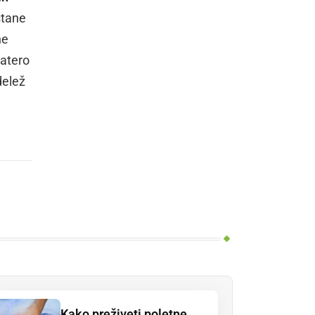
stane
ne
katero
delež
Kako preživeti poletne