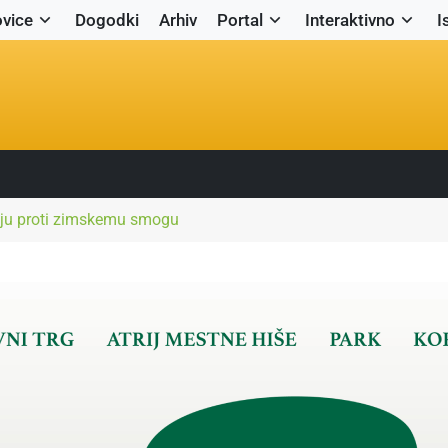
vice
Dogodki
Arhiv
Portal
Interaktivno
I
oju proti zimskemu smogu