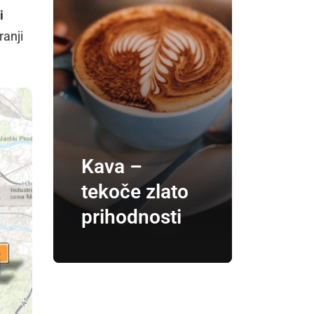
i
ranji
Kava –
tekoče zlato
prihodnosti