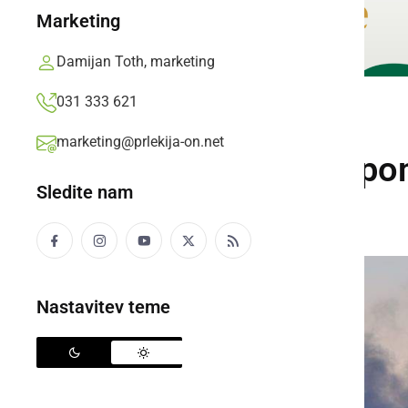
Marketing
Damijan Toth, marketing
031 333 621
BLOG
marketing@prlekija-on.net
Kako HEPA filtri p
Sledite nam
Novičar,
ponedeljek, 8. december 2025 ob 16:12
Nastavitev teme