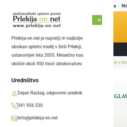
Naslovnica
No
Prlekija-on.net je največji in najbolje
obiskan spletni medij v širši Prlekiji,
Sledite nam:
SOBOTA, 8. AVGUST 2026
ustanovljen leta 2005. Mesečno nas
Naslovnica
Blog
Kako HEPA filtri pomagajo v b
obišče okoli 450 tisoč obiskovalcev.
Uredništvo
Dejan Razlag, odgovorni urednik
041 956 530
info@prlekija-on.net