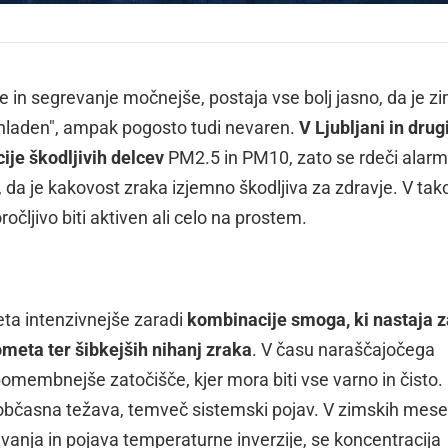
je in segrevanje močnejše, postaja vse bolj jasno, da je z
 "hladen", ampak pogosto tudi nevaren.
V Ljubljani in drug
je škodljivih delcev
PM2.5 in PM10, zato se rdeči alarm
, da je kakovost zraka izjemno škodljiva za zdravje. V tak
čljivo biti aktiven ali celo na prostem.
eta intenzivnejše zaradi
kombinacije smoga, ki nastaja z
ometa ter šibkejših nihanj zraka
. V času naraščajočega
membnejše zatočišče, kjer mora biti vse varno in čisto.
 občasna težava, temveč sistemski pojav. V zimskih mese
vanja in pojava temperaturne inverzije, se koncentracija