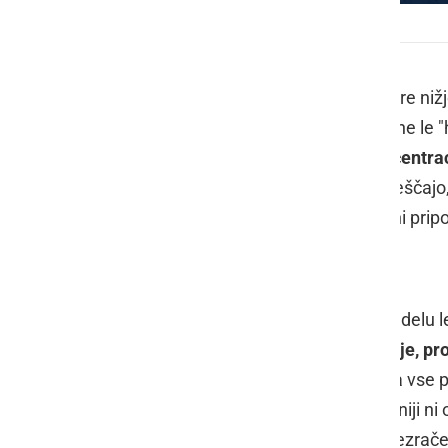
Onesnaženost zraka
Ko dnevi postajajo krajši, temperature niž
zrak nad velikimi slovenskim mesti ne le
urbanih območjih se povečajo koncentraci
pojavljajo vse pogosteje, ki nas obveščajo
imenovanih rdečih obdobjih dneva ni priporo
Zimski smog
Onesnaženje zraka je v hladnejšem delu l
ogrevanja gospodinjstev in industrije, pr
onesnaženja zraka naš dom postaja vse po
Onesnaženje zraka pozimi na Sloveniji ni
zaradi vključitve kaminov, slabše prezrače