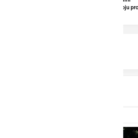
stroj pomaga pri boju pro
gospodinjski ...
Kako povrniti
produktivnost po
dopustu?