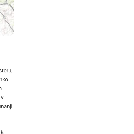
storu,
ahko
n
 v
unanji
ih