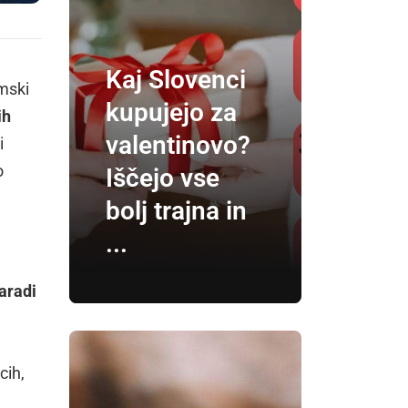
Kaj Slovenci
imski
kupujejo za
ih
valentinovo?
i
o
Iščejo vse
bolj trajna in
...
aradi
cih,