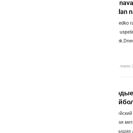
Kako nava
vsakdan n
Uspeh redko ra
navade uspešni
napredek.Dnevn
...
sreda, 25. marec 
Молодые
волейбо
Европейский 
красивая мет
розыгрышах 