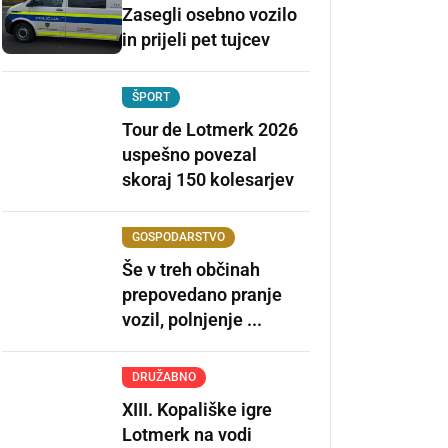
Zasegli osebno vozilo
in prijeli pet tujcev
ŠPORT
Tour de Lotmerk 2026
uspešno povezal
skoraj 150 kolesarjev
GOSPODARSTVO
Še v treh občinah
prepovedano pranje
vozil, polnjenje ...
DRUŽABNO
XIII. Kopališke igre
Lotmerk na vodi