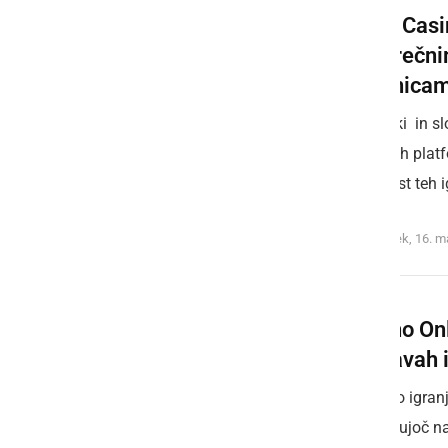
Kako Casin
povprečni
igralnicam
Slovaški in sl
200 tujih platf
kakovost teh ig
ponedeljek, 16. m
Casino On
napravah 
Mobilno igranj
prevladujoč na