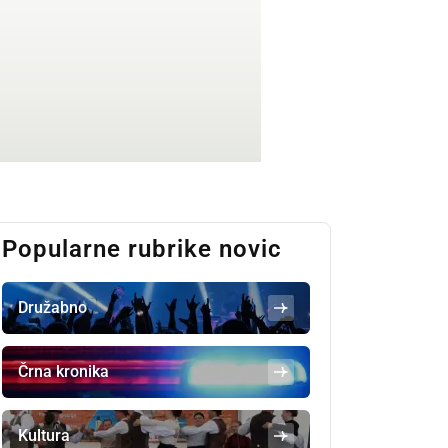
Popularne rubrike novic
Družabno
Črna kronika
Kultura