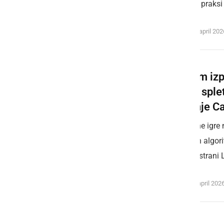
kaj to v praks
sreda, 8. april 20
Sistem izp
igrah spl
mnenje Ca
Sodobne igre n
njihovih algor
spletni strani 
torek, 7. april 202