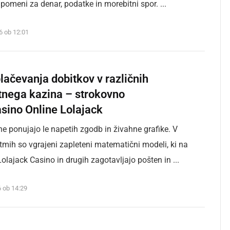
i pomeni za denar, podatke in morebitni spor. ...
26 ob 12:01
lačevanja dobitkov v različnih
etnega kazina – strokovno
sino Online Lolajack
e ponujajo le napetih zgodb in živahne grafike. V
itmih so vgrajeni zapleteni matematični modeli, ki na
Lolajack Casino in drugih zagotavljajo pošten in ...
6 ob 14:29