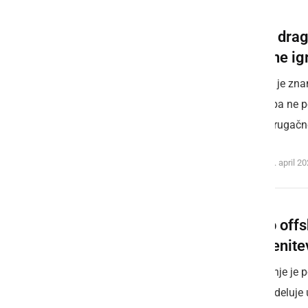
Skriti dra
lokalne ig
Prlekija je zn
Vse to pa ne p
nekaj drugačne
petek, 17. april 2
Ali so off
razčlenite
Vprašanje je 
pogled deluje 