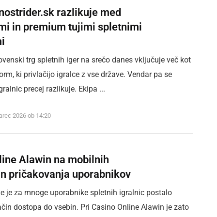
ostrider.sk razlikuje med
mi in premium tujimi spletnimi
i
ovenski trg spletnih iger na srečo danes vključuje več kot
orm, ki privlačijo igralce z vse države. Vendar pa se
ralnic precej razlikuje. Ekipa ...
arec 2026 ob 14:20
line Alawin na mobilnih
in pričakovanja uporabnikov
e je za mnoge uporabnike spletnih igralnic postalo
čin dostopa do vsebin. Pri Casino Online Alawin je zato