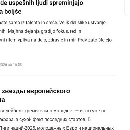
de uspešnih ljudi spreminjajo
a boljše
ste samo iz talenta in sreče. Velik del slike ustvarijo
h. Majhna dejanja gradijo fokus, red in
i ritem vpliva na delo, zdravje in mir. Prav zato štejejo
2026 ob 16:53
 звезды европейского
ла
волейбол стремительно молодеет — и это уже не
афора, а сухой факт последних стартов. В
Лиги наций-2025, молодежных Евро и национальных