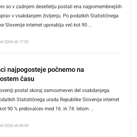
oni so v zadnjem desetletju postali ena najpomembnejših
prav v vsakdanjem življenju. Po podatkih Statističnega
e Slovenije internet uporablja več kot 90 ...
ril 2026 ob 17:20
nci najpogosteje počnemo na
prostem času
Sloveniji postal skoraj samoumeven del vsakdanjega
podatkih Statističnega urada Republike Slovenije internet
kot 90 % prebivalcev med 16. in 74. letom ...
ril 2026 ob 09:09