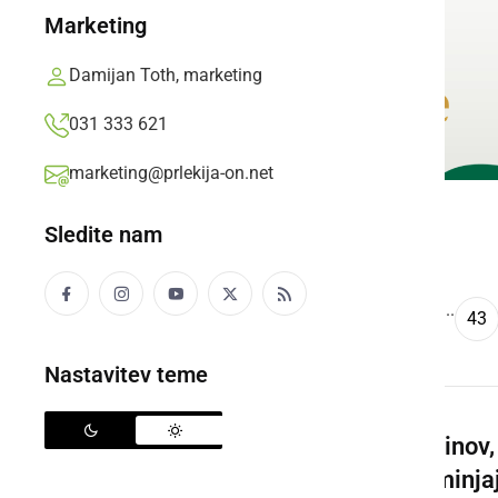
Marketing
Damijan Toth, marketing
031 333 621
marketing@prlekija-on.net
Sledite nam
...
««
‹
1
2
3
4
5
43
Nastavitev teme
5 načinov,
spreminjaj