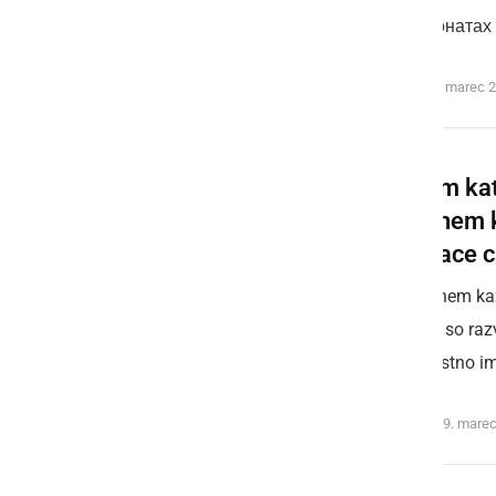
чемпионатах в
torek, 24. marec 
Sistem kat
spletnem 
Westace c
V spletnem kaz
igre. Te so ra
kakovostno imit
četrtek, 19. mare