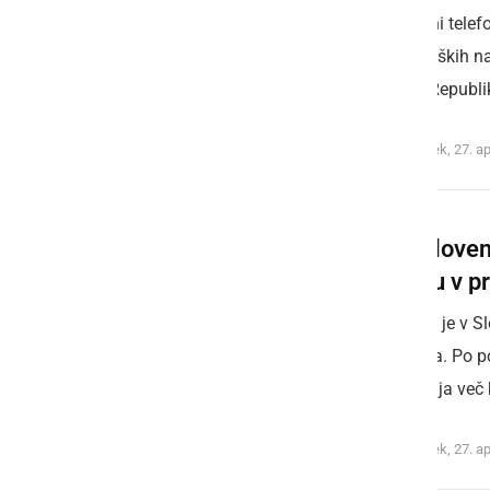
Pametni telef
tehnoloških na
urada Republik
ponedeljek, 27. ap
Kaj Slove
spletu v 
Internet je v 
življenja. Po 
uporablja več 
ponedeljek, 27. ap