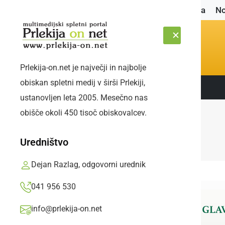
Naslovnica
No
Prlekija-on.net je največji in najbolje
obiskan spletni medij v širši Prlekiji,
Sledite nam:
ČETRTEK, 6. AVGUST 2026
ustanovljen leta 2005. Mesečno nas
obišče okoli 450 tisoč obiskovalcev.
Uredništvo
Dejan Razlag, odgovorni urednik
041 956 530
info@prlekija-on.net