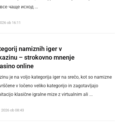
се чаще исход ...
2026 ob 16:11
egorij namiznih iger v
kazinu – strokovno mnenje
asino online
inu je na voljo kategorija iger na srečo, kot so namizne
zvrščene v ločeno veliko kategorijo in zagotavljajo
acijo klasične igralne mize z virtualnim ali ...
c 2026 ob 08:43