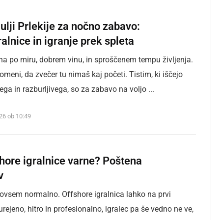
gulji Prlekije za nočno zabavo:
ralnice in igranje prek spleta
ana po miru, dobrem vinu, in sproščenem tempu življenja.
omeni, da zvečer tu nimaš kaj početi. Tistim, ki iščejo
ga in razburljivega, so za zabavo na voljo ...
026 ob 10:49
shore igralnice varne? Poštena
v
povsem normalno. Offshore igralnica lahko na prvi
urejeno, hitro in profesionalno, igralec pa še vedno ne ve,