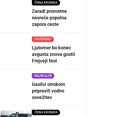
ČRNA KRONIKA
Zaradi prometne
nesreče popolna
zapora ceste
DRUŽABNO
Ljutomer bo konec
avgusta znova gostil
Frejcejt fest
NAJMLAJŠI
Gasilci otrokom
pripravili vodno
osvežitev
ČRNA KRONIKA