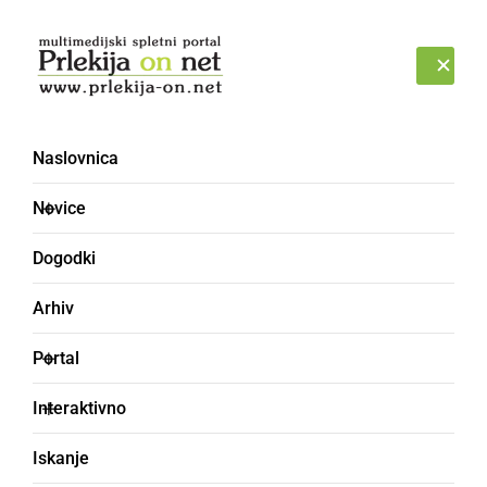
Prijava
PETEK, 7. AVGUST 2026
Naslovnica
Novice
Dogodki
Arhiv
DOGODKI
Portal
Johannes
Interaktivno
Silberschneider in Stub
Iskanje
n Tschass