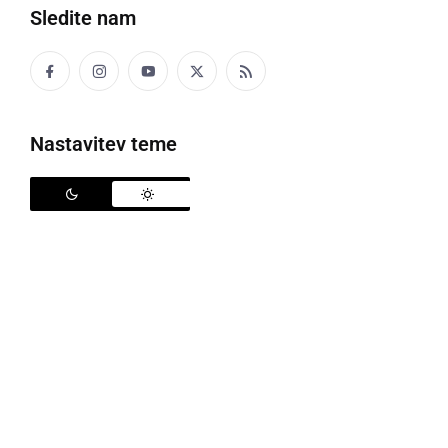
Sledite nam
Zagotovo vas čaka zabaven večer, ko Johannes
Silberschneider bere in ob podpori skupine Stub’n
Tschäss zavzame oder v swing ritmih.
Nastavitev teme
Ko avstrijsko štajerski igralec interpretira poezijo
Hermsa Fritza v avstrijsko štajerskem narečju, ne
ostane nobeno oko suho.
Besedila so ironična, provokativna, pikantna in
makabra. Predvsem pa so zabavna! Razumljiva
vsem, a brez trivialnosti ali pretirane intelektualnosti.
Silberschneider s svojo genialno mimiko in
avtentičnim narečjem interpretira minimalistične
umetnine, pri čemer nenavadno poezijo bogati z jazz