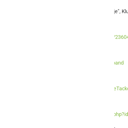
28. tradicionalni Rock Fest "Jürjovo je", Kl
Krshkopoljac
https://www.facebook.com/groups/236
Plesni
https://www.facebook.com/plesni.band
Svinjske Tačke
https://www.facebook.com/SvinjskeTac
Dežurni krivci
https://www.facebook.com/profile.php?