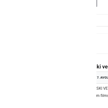
Deli
Facebook
X
Messenger
WhatsApp
Copy
PrintFrien
Email
Link
Več dogodkov
Filmski ve
PETEK, 7. AVG
🎬 FILMSKI V
prijetnem films