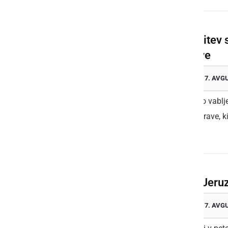
Otvoritev 
narave
PETEK, 7. AVG
Prijazno vablj
barv narave, ki
Kino Jeru
PETEK, 7. AVG