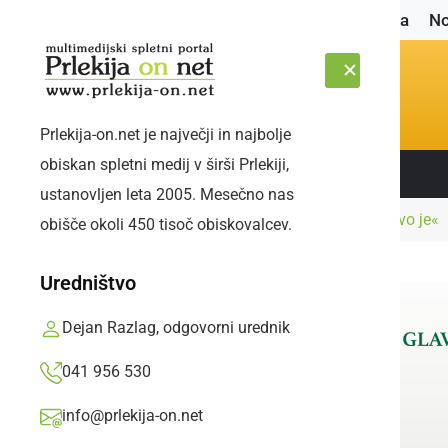
Naslovnica
No
Prlekija-on.net je največji in najbolje
obiskan spletni medij v širši Prlekiji,
Sledite nam:
ČETRTEK, 6. AVGUST 2026
ustanovljen leta 2005. Mesečno nas
Naslovnica
Dogodki
28. Rock Fest »Jürjovo je«
obišče okoli 450 tisoč obiskovalcev.
Uredništvo
Dejan Razlag, odgovorni urednik
041 956 530
info@prlekija-on.net