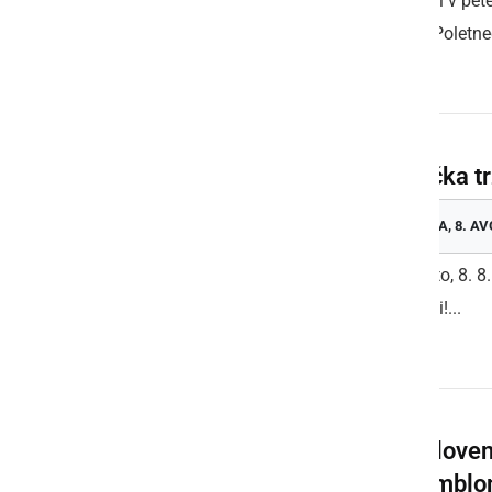
Vabljeni v pet
okviru Poletneg
Kmečka tr
SOBOTA, 8. AV
V soboto, 8. 8
Vabljeni!...
36. Sloven
ansamblo