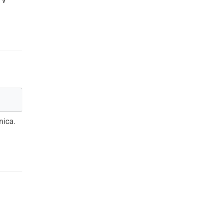
 v
nica.