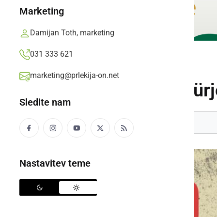
Marketing
Damijan Toth, marketing
031 333 621
DOGODKI
marketing@prlekija-on.net
28. Rock Fest »Jürj
Sledite nam
PETEK, 25. APRIL 2025 OB 20:45
Nastavitev teme