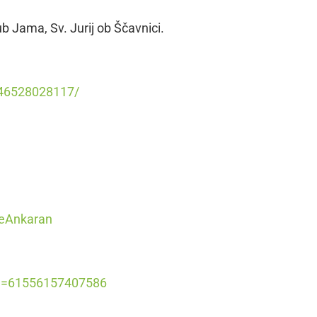
ub Jama, Sv. Jurij ob Ščavnici.
046528028117/
keAnkaran
id=61556157407586