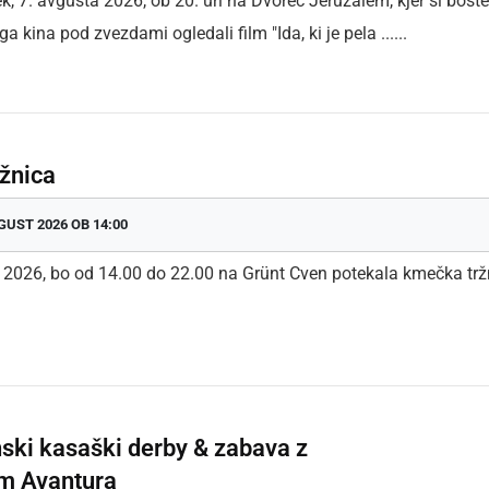
ek, 7. avgusta 2026, ob 20. uri na Dvorec Jeruzalem, kjer si boste
a kina pod zvezdami ogledali film "Ida, ki je pela ......
žnica
GUST 2026 OB 14:00
. 2026, bo od 14.00 do 22.00 na Grünt Cven potekala kmečka trž
ski kasaški derby & zabava z
m Avantura