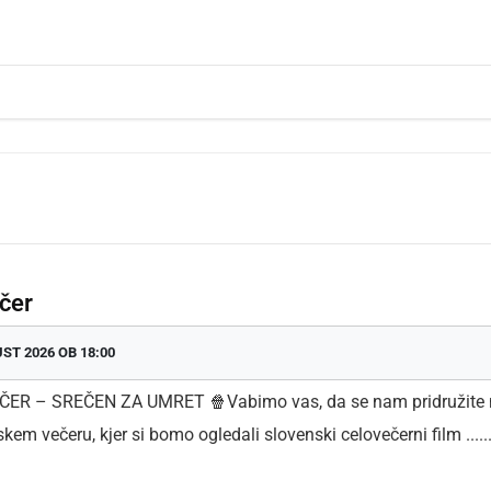
dly
čer
UST 2026 OB 18:00
EČER – SREČEN ZA UMRET 🍿Vabimo vas, da se nam pridružite
kem večeru, kjer si bomo ogledali slovenski celovečerni film .....