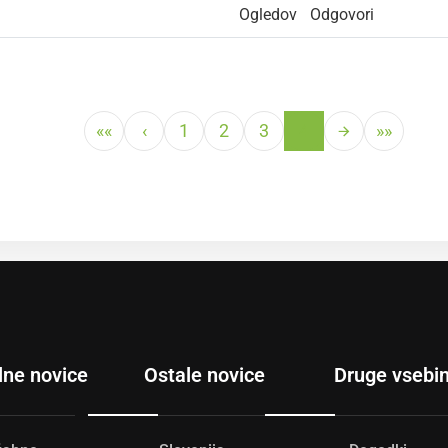
Ogledov
Odgovori
««
‹
1
2
3
4
»»
lne novice
Ostale novice
Druge vsebi