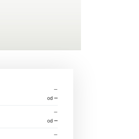
—
od
—
—
od
—
—