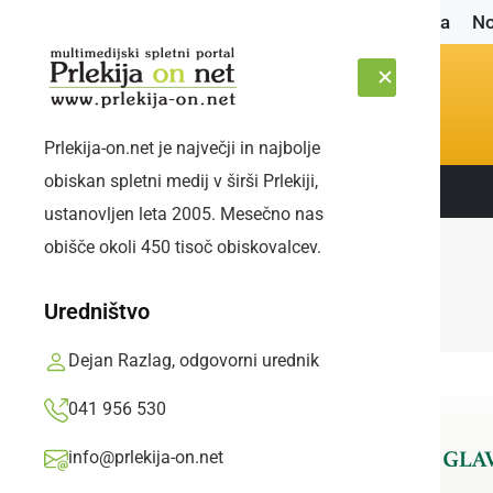
Naslovnica
No
Prlekija-on.net je največji in najbolje
obiskan spletni medij v širši Prlekiji,
Sledite nam:
SOBOTA, 8. AVGUST 2026
ustanovljen leta 2005. Mesečno nas
obišče okoli 450 tisoč obiskovalcev.
Uredništvo
Dejan Razlag, odgovorni urednik
041 956 530
info@prlekija-on.net