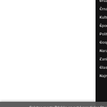
Dru
Prlekija-on.net je največji in
Črna
najbolje obiskan spletni medij
Kult
v Prlekiji.
Špo
Vpisan je v razvid medijev, ki
Poli
ga vodi Ministrstvo za kulturo
Gos
Republike Slovenije, pod
Nar
zaporedno številko 1529.
Zani
Glas
Glavni in odgovorni urednik:
Najm
Dejan Razlag
info@prlekija-on.net