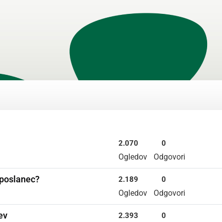
2.070
0
Ogledov
Odgovori
 poslanec?
2.189
0
Ogledov
Odgovori
ev
2.393
0