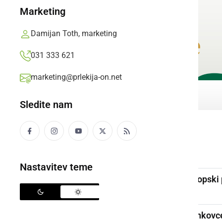
Marketing
Damijan Toth, marketing
031 333 621
marketing@prlekija-on.net
Sledite nam
Kurenof Lujzek
Avtor:
Jernej
Nastavitev teme
Želite postati evropski
Avtor:
MHA
Sledenje evro bankovc