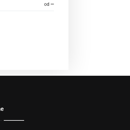
od
—
ne