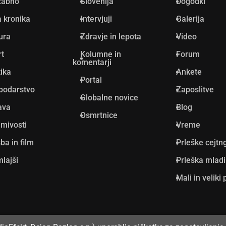
žabno
Slovenija
Dogodki
 kronika
Intervjuji
Galerija
ura
Zdravje in lepota
Video
rt
Kolumne in
Forum
komentarji
tika
Ankete
Portal
podarstvo
Zaposlitve
Globalne novice
ava
Blog
Osmrtnice
mivosti
Vreme
ba in film
Prleške cejtn
lajši
Prleška mlad
Mali in veliki 