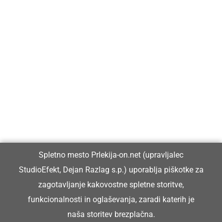
Prlekija-on.net je največji in najbolje obiskan spletni medij v
Prlekiji.
Vpisan je v razvid medijev, ki ga vodi Ministrstvo za kulturo
Republike Slovenije, pod zaporedno številko 1529.
Glavni in odgovorni urednik:
Spletno mesto Prlekija-on.net (upravljalec
Dejan Razlag
StudioEfekt, Dejan Razlag s.p.) uporablja piškotke za
info@prlekija-on.net
zagotavljanje kakovostne spletne storitve,
funkcionalnosti in oglaševanja, zaradi katerih je
naša storitev brezplačna.