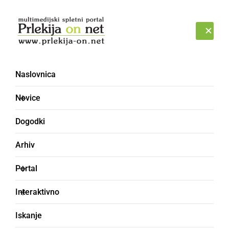
Prijava
NEDELJA, 9. AVGUST 2026
Naslovnica
Predstavitev Prlekije [7] -
Novice
Forum
Dogodki
Arhiv
Portal
Interaktivno
Iskanje