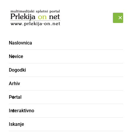
Prijava
SOBOTA, 8. AVGUST 2026
Naslovnica
Svetovno prvenstvo v
Novice
nogometu [32] - Forum
Dogodki
Arhiv
Portal
Interaktivno
Iskanje