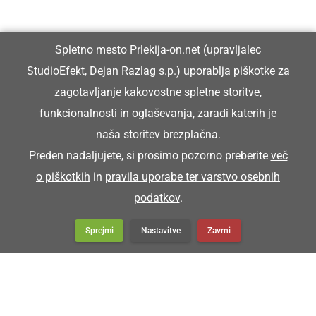
Spletno mesto Prlekija-on.net (upravljalec
StudioEfekt, Dejan Razlag s.p.) uporablja piškotke za
Prlekija-on.net je največji in najbolje obiskan spletni medij v
zagotavljanje kakovostne spletne storitve,
Prlekiji.
funkcionalnosti in oglaševanja, zaradi katerih je
naša storitev brezplačna.
Vpisan je v razvid medijev, ki ga vodi Ministrstvo za kulturo
Preden nadaljujete, si prosimo pozorno preberite
več
Republike Slovenije, pod zaporedno številko 1529.
o piškotkih
in
pravila uporabe ter varstvo osebnih
podatkov
.
Glavni in odgovorni urednik:
Dejan Razlag
Sprejmi
Nastavitve
Zavrni
info@prlekija-on.net