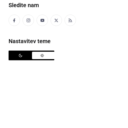
Sledite nam
http://www.rtvslo.si/zabava/erotika/ce-bodo-
nizozemci-prvaki-oralni-seks-za-vse/234213
Nastavitev teme
Legionar
ponedeljek, 12. julij 2010 ob 08:13
Bravo Španija!!! :ploskac: :ploskac: :ploskac: