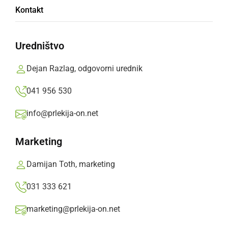
Kontakt
Uredništvo
««
‹
31
32
33
›
»»
Dejan Razlag, odgovorni urednik
041 956 530
info@prlekija-on.net
đoužek
Marketing
nedelja, 11. julij 2010 ob 10:41
Damijan Toth, marketing
:vuuhuu: :vuuhuu:
031 333 621
marketing@prlekija-on.net
Za čtere še ne navijvlate za Holandere