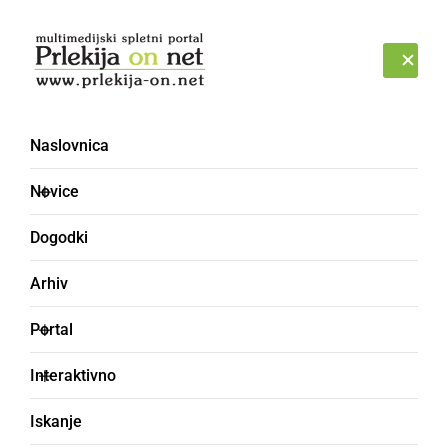
Prijava
NEDELJA, 9. AVGUST 2026
Naslovnica
Svetovno prvenstvo v
Novice
nogometu [35] - Forum
Dogodki
Arhiv
Portal
Interaktivno
Iskanje