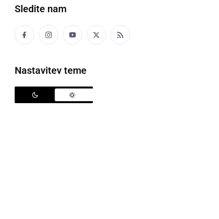
promocijo, ne pa da si samo minico gor da).
Sledite nam
Larisa pa je samo ena (brez celulita, še bolše pa
brez obleke :hejho: )
Nastavitev teme
TUNČEK
nedelja, 21. avgust 2011 ob 21:44
Meni se pa bole dopodnejo, če mojo gor kakšo
cotico, da ne veš ke skrivle.
:toja: