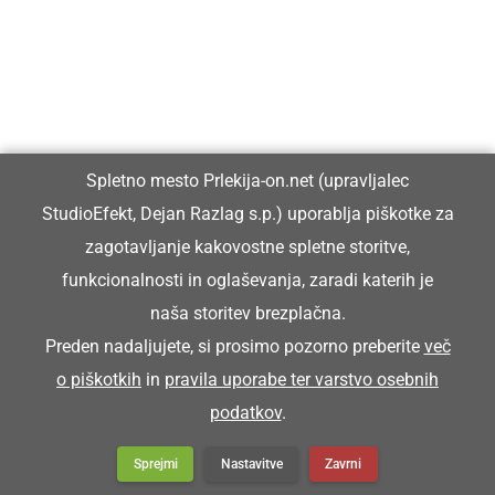
Vpisan je v razvid medijev, ki ga vodi Ministrstvo za kulturo
Republike Slovenije, pod zaporedno številko 1529.
Glavni in odgovorni urednik:
Spletno mesto Prlekija-on.net (upravljalec
Dejan Razlag
StudioEfekt, Dejan Razlag s.p.) uporablja piškotke za
info@prlekija-on.net
zagotavljanje kakovostne spletne storitve,
funkcionalnosti in oglaševanja, zaradi katerih je
naša storitev brezplačna.
Preden nadaljujete, si prosimo pozorno preberite
več
o piškotkih
in
pravila uporabe ter varstvo osebnih
© Prlekija-on.net | 2005 - 2026 | Vse pravice pridržane |
podatkov
.
info@prlekija-on.net
Splošni pogoji
•
Izjava o zasebnosti
•
Piškotki
Oglaševanje
Sprejmi
Nastavitve
Zavrni