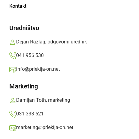
Kontakt
Uredništvo
««
‹
34
35
›
»»
Dejan Razlag, odgovorni urednik
041 956 530
info@prlekija-on.net
đoužek
Marketing
nedelja, 21. avgust 2011 ob 19:45
Damijan Toth, marketing
:dol:
031 333 621
Jaz ne morem spregledat tega (ta štajerska
marketing@prlekija-on.net
deklina bo morala še kaj veš naredit za svojo