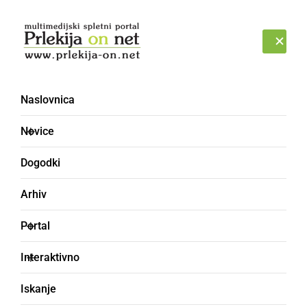
Prijava
PETEK, 7. AVGUST 2026
Naslovnica
Avtomobili [6] - Forum
Novice
Dogodki
Arhiv
Portal
Interaktivno
Iskanje