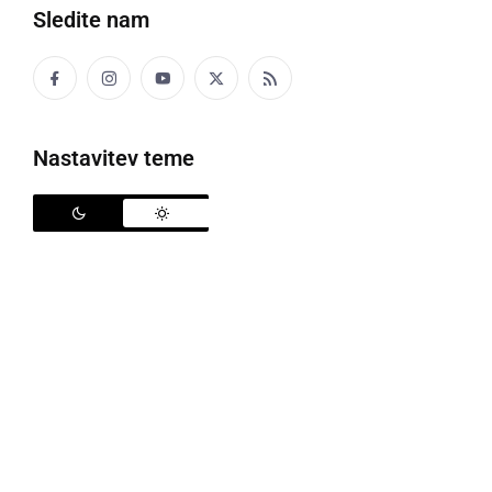
Sledite nam
Nastavitev teme
Ivek
petek, 9. september 2011 ob 18:35
Vejki nas že mo pot okoj! Samo, ka je ne brat,
pač pa črt!
zobl