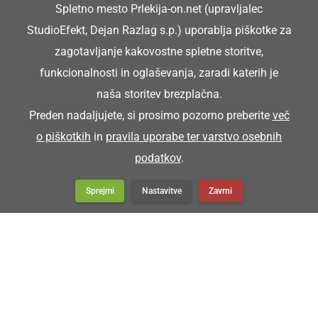
Spletno mesto Prlekija-on.net (upravljalec
Prlekija-on.net je največji in najbolje obiskan spletni medij v
StudioEfekt, Dejan Razlag s.p.) uporablja piškotke za
Prlekiji.
zagotavljanje kakovostne spletne storitve,
funkcionalnosti in oglaševanja, zaradi katerih je
Vpisan je v razvid medijev, ki ga vodi Ministrstvo za kulturo
naša storitev brezplačna.
Republike Slovenije, pod zaporedno številko 1529.
Preden nadaljujete, si prosimo pozorno preberite
več
o piškotkih
in
pravila uporabe ter varstvo osebnih
Glavni in odgovorni urednik:
podatkov
.
Dejan Razlag
info@prlekija-on.net
Sprejmi
Nastavitve
Zavrni
© Prlekija-on.net | 2005 - 2026 | Vse pravice pridržane |