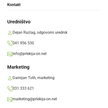
Kontakt
««
‹
5
6
7
›
»»
Uredništvo
Dejan Razlag, odgovorni urednik
041 956 530
info@prlekija-on.net
Marketing
TUNČEK
Damijan Toth, marketing
petek, 9. september 2011 ob 11:49
031 333 621
Bi se strinja z g. Jalnom, veki brat de nas meja
marketing@prlekija-on.net
skos pot büdnin očeson. :jaaa: