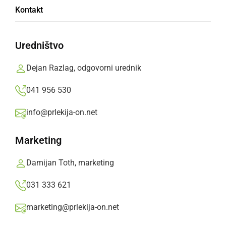
Kontakt
««
‹
109
110
111
›
»»
Uredništvo
Dejan Razlag, odgovorni urednik
041 956 530
info@prlekija-on.net
MHA
petek, 11. september 2015 ob 10:19
Marketing
Neke se koze malo lepega, skoda ka ne toti
Damijan Toth, marketing
teden malo bole toplo blo.
031 333 621
marketing@prlekija-on.net