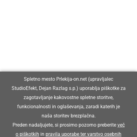
Prlekija-on.net je največji in najbolje obiskan spletni medij v
Prlekiji.
Vpisan je v razvid medijev, ki ga vodi Ministrstvo za kulturo
Republike Slovenije, pod zaporedno številko 1529.
Glavni in odgovorni urednik:
Spletno mesto Prlekija-on.net (upravljalec
Dejan Razlag
StudioEfekt, Dejan Razlag s.p.) uporablja piškotke za
info@prlekija-on.net
zagotavljanje kakovostne spletne storitve,
funkcionalnosti in oglaševanja, zaradi katerih je
naša storitev brezplačna.
Preden nadaljujete, si prosimo pozorno preberite
več
o piškotkih
in
pravila uporabe ter varstvo osebnih