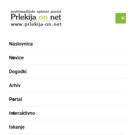
Prijava
PETEK, 7. AVGUST 2026
Naslovnica
Vremen [110] - Forum
Novice
Dogodki
Arhiv
Portal
Interaktivno
Iskanje