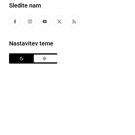
Sledite nam
TUNČEK
Nastavitev teme
nedelja, 13. september 2015 ob 11:12
Je kak je, jesen je skozik lepa neglede na
vremen.
:mislec:
MHA